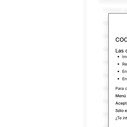
Contenido s
Acoso y hos
Amenazas y 
COO
Autolesiones 
Las 
Im
Información 
Re
En
Suplantación
En
Spam
Para c
Menú 
Drogas
Acept
Sólo 
Armas
¿Te in