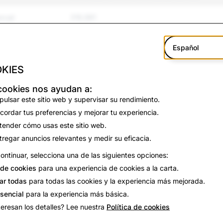
exual
316,981
tigamiento
266,792
Español
violencia
51,931
KIES
y suicidio
8,842
cookies nos ayudan a:
pulsar este sitio web y supervisar su rendimiento.
falsa
17,255
cordar tus preferencias y mejorar tu experiencia.
tender cómo usas este sitio web.
 de identidad
139,887
tregar anuncios relevantes y medir su eficacia.
ontinuar, selecciona una de las siguientes opciones:
42,471
de cookies
para una experiencia de cookies a la carta.
84,281
ar todas
para todas las cookies y la experiencia más mejorada.
esencial
para la experiencia más básica.
5,249
teresan los detalles? Lee nuestra
Política de cookies