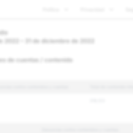
Política
Privacidad
Se
ido
 de 2022 – 31 de diciembre de 2022
es de cuentas / contenido
uncias contra contenidos y cuentas
Total de contenido int
318,123
Denuncias contra contenidos y cuentas