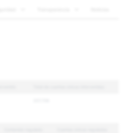
guridad
Transparencia
Noticias
ervenido
Total de cuentas únicas intervenidas
207,706
Contenido regulado
Cuentas únicas reguladas