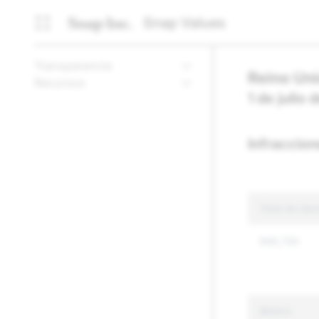
Snap Values
Transparencia
Reino Un
Recursos
1 de julio
Infraccion
Total de den
968,795
Motivo