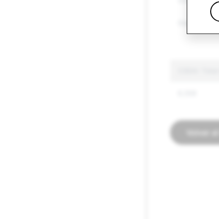
Otros bienes
Discurso de 
CSEAI: Total
6,559
Volver a