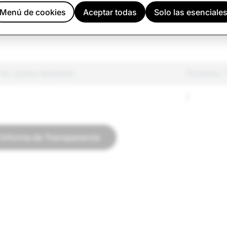
 regulados
16,595
Menú de cookies
Aceptar todas
Solo las esenciale
odio
18,511
 de cuentas eliminadas
Terrorismo: 
2
l Informe de Transparencia