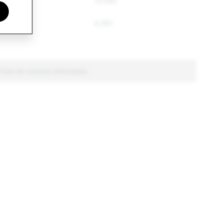
14,539
10,990
s
5,110
4,467
Total de cuentas eliminadas