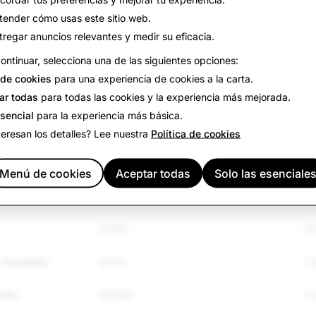
tigamiento
256,922
10
tender cómo usas este sitio web.
violencia
26,595
2,
tregar anuncios relevantes y medir su eficacia.
ontinuar, selecciona una de las siguientes opciones:
y suicidio
4,904
5
de cookies
para una experiencia de cookies a la carta.
ar todas
para todas las cookies y la experiencia más mejorada.
falsa
5,897
5
esencial
para la experiencia más básica.
 de identidad
16,632
2
teresan los detalles? Lee nuestra
Política de cookies
40,808
4,
Menú de cookies
Aceptar todas
Solo las esenciale
2,357
4
3,223
3
 regulados
4,314
1,
odio
20,244
2,