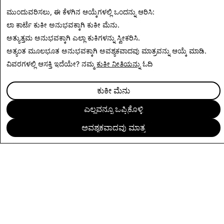
ಮುಂದುವರಿಸಲು, ಈ ಕೆಳಗಿನ ಆಯ್ಕೆಗಳಲ್ಲಿ ಒಂದನ್ನು ಆರಿಸಿ:
ಲಾ ಕಾರ್ಟೆ ಕುಕೀ ಅನುಭವಕ್ಕಾಗಿ
ಕುಕೀ ಮೆನು
.
ಅತ್ಯುತ್ತಮ ಅನುಭವಕ್ಕಾಗಿ
ಎಲ್ಲಾ ಕುಕಿಗಳನ್ನು ಸ್ವೀಕರಿಸಿ
.
ಅತ್ಯಂತ ಮೂಲಭೂತ ಅನುಭವಕ್ಕಾಗಿ
ಅವಶ್ಯಕವಾದವು ಮಾತ್ರ
ವನ್ನು ಆಯ್ಕೆ ಮಾಡಿ.
ವಿವರಗಳಲ್ಲಿ ಆಸಕ್ತಿ ಇದೆಯೇ? ನಮ್ಮ
ಕುಕೀ ನೀತಿಯನ್ನು
ಓದಿ
ಕುಕೀ ಮೆನು
ಎಲ್ಲವನ್ನೂ ಒಪ್ಪಿಕೊಳ್ಳಿ
ಅವಶ್ಯಕವಾದವು ಮಾತ್ರ
ಕಂಪನಿ
ಸಮುದಾಯ
ಜಾಹೀರಾತು
ಕಾನೂನಾತ್ಮಕ
ಗೌಪ್ಯತಾ ನೀತಿ
ಸೇವಾ ನಿಯಮಗಳು
ಕನ್ನಡ (India)