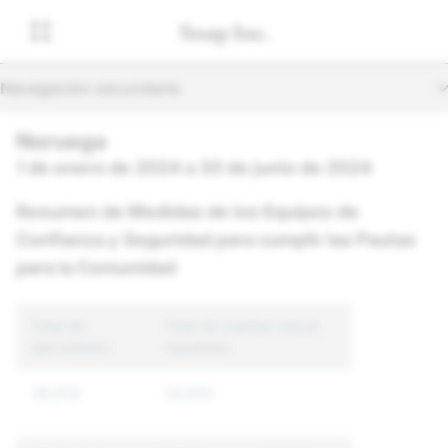
Navegación secundaria
Noruega
1 de enero de 2024 a 30 de junio de 2024
Resumen de Medidas de los Equipos de
Confianza y Seguridad para cumplir las Pautas
para la Comunidad
Total de
Total de cuentas únicas
ejecuciones
reguladas
36,933
23,920