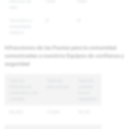
Discurso de
1,946
1,695
380
odio
Terrorismo y
21
14
65
extremismo
violento
Infracciones de las Pautas para la comunidad
comunicadas a nuestros Equipos de confianza y
seguridad
Total de
Total de
Total de
informes de
ejecuciones
cuentas
contenido y de
únicas
cuentas
reguladas
95,930
27,543
18,261