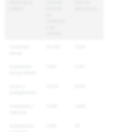
Razón de la
Total de
Total de
Total de
política
informes
ejecuciones
cuentas
de
únicas
contenido
reguladas
y de
cuentas
Contenido
20,653
7,336
4,783
sexual
Explotación
7,050
2,417
2,131
sexual infantil
Acoso y
37,313
9,915
7,800
hostigamiento
Amenazas y
5,026
1,086
764
violencia
Autolesiones
1,558
28
26
y suicidio