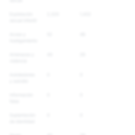
sexual
Explotación
2,320
1,432
sexual infantil
Acoso y
52
48
hostigamiento
Amenazas y
44
26
violencia
Autolesiones
0
0
y suicidio
Información
0
0
falsa
Suplantación
0
0
de identidad