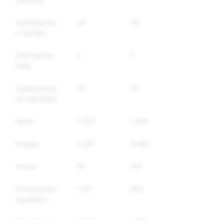
Autolesiones
28
26
92
y suicidio
Información
5
5
25
falsa
Suplantación
55
54
22
de identidad
Spam
2,126
1,458
10
Drogas
5,287
3,968
15
Armas
181
128
28
Otros bienes
1,521
964
29
regulados