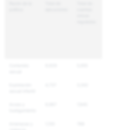
Razón de la
Total de
Total de
Tiempo
política
ejecuciones
cuentas
medio de
únicas
respuesta
reguladas
(minutos)
desde la
detección
hasta la
acción
final
Contenido
9,929
5,955
39
sexual
Explotación
4,737
3,542
286
sexual infantil
Acoso y
9,967
7,845
845
hostigamiento
Amenazas y
1,130
788
87
violencia