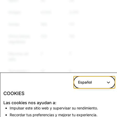
Spam
42
29
Drogas
4,033
3,251
Armas
164
117
Otros bienes
123
112
regulados
Discurso de
7
7
odio
Terrorismo y
12
5
extremismo
violento
Español
COOKIES
CSEA: Total de cuentas deshabilitadas
Las cookies nos ayudan a:
Impulsar este sitio web y supervisar su rendimiento.
1,703
Recordar tus preferencias y mejorar tu experiencia.