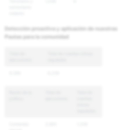
Terrorismo y
1,036
9
9
extremismo
violento
Detección proactiva y aplicación de nuestras
Pautas para la comunidad
Total de
Total de cuentas únicas
ejecuciones
reguladas
9,390
6,239
Razón de la
Total de
Total de
política
ejecuciones
cuentas
únicas
reguladas
Contenido
2,593
1,339