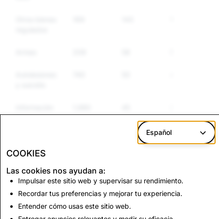
Otros bienes
169
143
123
regulados
Armas
209
58
52
Autolesiones
740
50
45
y suicidio
Información
1,980
45
39
falsa
Español
Suplantación
10,187
38
38
COOKIES
Las cookies nos ayudan a:
CSAM: total de
Terrorismo: total de
Impulsar este sitio web y supervisar su rendimiento.
cuentas eliminadas
cuentas eliminadas
Recordar tus preferencias y mejorar tu experiencia.
822
0
Entender cómo usas este sitio web.
Entregar anuncios relevantes y medir su eficacia.