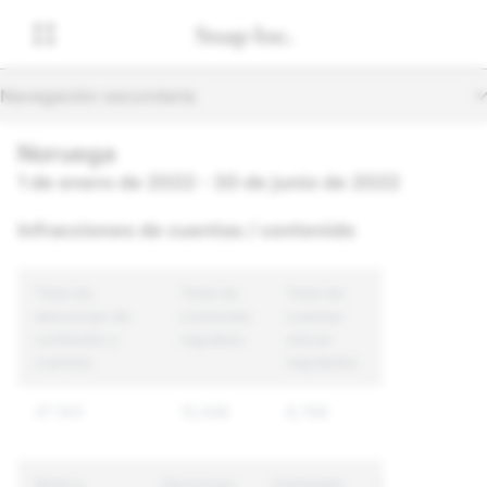
Navegación secundaria
Noruega
1 de enero de 2022 - 30 de junio de 2022
Infracciones de cuentas / contenido
Total de
Total de
Total de
denuncias de
contenido
cuentas
contenido y
regulado
únicas
cuentas
reguladas
47 931
15,448
8,768
Motivo
Denuncias
Contenido
Cuentas