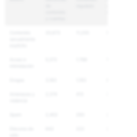
de
regulado
únicas
contenido
reguladas
y cuentas
Contenido
20,673
11,205
5,168
sexualmente
explícito
Acoso e
5,372
1,788
1,618
intimidación
Drogas
3,183
1,193
864
Amenazas y
2,374
413
341
violencia
Spam
2,402
293
278
Discurso de
642
222
202
odio