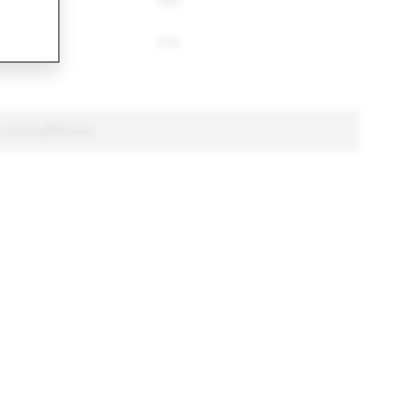
577
490
442
374
ารลบบัญชีทั้งหมด