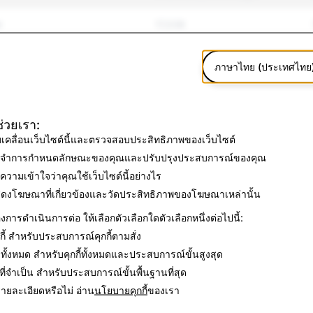
ศ
17,038
ะการกลั่นแกล้ง
20,167
ภาษาไทย (ประเทศไทย
ะความรุนแรง
3,134
วเองและการฆ่าตัวตาย
460
้ช่วยเรา:
บเคลื่อนเว็บไซต์นี้และตรวจสอบประสิทธิภาพของเว็บไซต์
็จ
1,097
จำการกำหนดลักษณะของคุณและปรับปรุงประสบการณ์ของคุณ
ความเข้าใจว่าคุณใช้เว็บไซต์นี้อย่างไร
ผู้อื่น
11,667
ดงโฆษณาที่เกี่ยวข้องและวัดประสิทธิภาพของโฆษณาเหล่านั้น
งการดำเนินการต่อ ให้เลือกตัวเลือกใดตัวเลือกหนึ่งต่อไปนี้:
1,810
ี้
สำหรับประสบการณ์คุกกี้ตามสั่ง
4,180
ทั้งหมด
สำหรับคุกกี้ทั้งหมดและประสบการณ์ขั้นสูงสุด
ี่จำเป็น
สำหรับประสบการณ์ขั้นพื้นฐานที่สุด
236
ยละเอียดหรือไม่ อ่าน
นโยบายคุกกี้
ของเรา