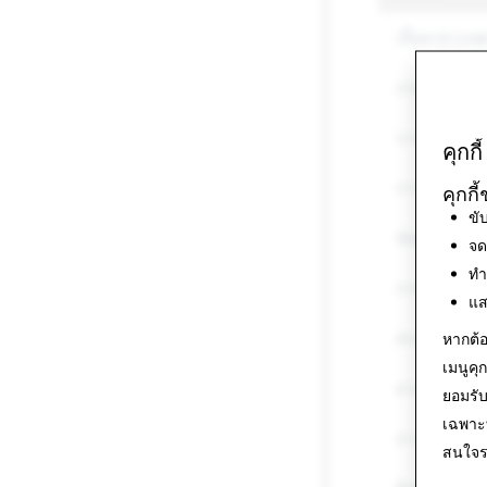
เนื้อหาทางเพ
การคุกคามแล
การข่มขู่แล
คุกกี้
การทำร้ายตั
คุกกี
ขั
ข้อมูลที่เป็นเท
จด
ทำ
การปลอมตัวเป็น
แส
สแปม
หากต้อ
เมนูคุกก
ยาเสพติด
ยอมรับ
เฉพาะท
อาวุธ
สนใจรา