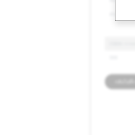
สินค้าควบคุมอ
คำพูดสร้างคว
CSEAI: การลบ
506
กลับไปที