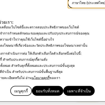
ภาษาไทย (ประเทศไทย
วิธีที่เรารวบรวมข้
้ช่วยเรา:
ประการที่แรก เราเรียนรู้จากข้อมูลที่คุณเลือกที่จะมอบให้เรา ตัวอย
บเคลื่อนเว็บไซต์นี้และตรวจสอบประสิทธิภาพของเว็บไซต์
เรียนรู้วันเกิด ที่อยู่อีเมล และชื่อเฉพาะที่คุณต้องการใช้งาน คือชื่อ
จำการกำหนดลักษณะของคุณและปรับปรุงประสบการณ์ของคุณ
ประการที่สอง เราเรียนรู้เกี่ยวกับคุณเมื่อคุณใช้บริการของเรา อ
ความเข้าใจว่าคุณใช้เว็บไซต์นี้อย่างไร
Spotlight เป็นประจำ และ Bitmoji ของคุณก็สวมชุดสีทีมของคุณ 
ดงโฆษณาที่เกี่ยวข้องและวัดประสิทธิภาพของโฆษณาเหล่านั้น
ก็เดาได้ไม่ยาก
งการดำเนินการต่อ ให้เลือกตัวเลือกใดตัวเลือกหนึ่งต่อไปนี้:
ประการที่สาม บางครั้งเราเรียนรู้เกี่ยวกับคุณจากบุคคลและบริการอ
ี้
สำหรับประสบการณ์คุกกี้ตามสั่ง
รายชื่อผู้ติดต่อของเขา เราอาจเห็นหมายเลขโทรศัพท์ของคุณ หร
ทั้งหมด
สำหรับคุกกี้ทั้งหมดและประสบการณ์ขั้นสูงสุด
อาจแจ้งให้เราทราบว่าคุณติดตั้งเกมดังกล่าว
เรียนรู้เพิ่มเติม
ี่จำเป็น
สำหรับประสบการณ์ขั้นพื้นฐานที่สุด
ยละเอียดหรือไม่ อ่าน
นโยบายคุกกี้
ของเรา
เมนูคุกกี้
ยอมรับทั้งหมด
เฉพาะที่จำเป็น