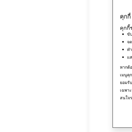
คุกกี้
คุกกี
ขั
จด
ทำ
แส
หากต้อ
เมนูคุกก
ยอมรับ
เฉพาะท
สนใจรา