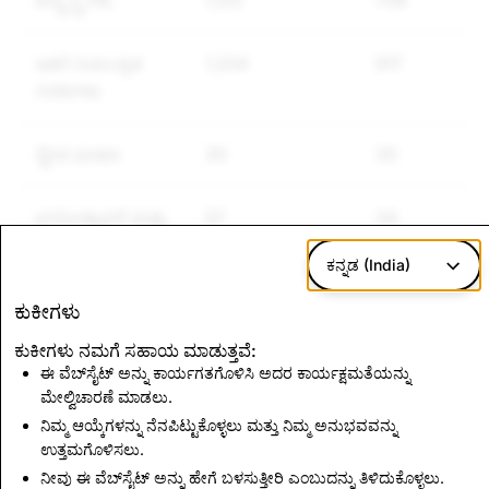
ಶಸ್ತ್ರಾಸ್ತ್ರಗಳು
1,125
708
ಇತರೆ ನಿಯಂತ್ರಿತ
1,254
917
ಸರಕುಗಳು
ದ್ವೇಷ ಭಾಷಣ
30
30
ಭಯೋತ್ಪಾದನೆ ಮತ್ತು
57
34
ಹಿಂಸಾತ್ಮಕ ತೀವ್ರವಾದ
ಕನ್ನಡ (India)
ಕುಕೀಗಳು
CSEA: ನಿಷ್ಕ್ರಿಯಗೊಳಿಸಲಾದ ಖಾತೆಗಳ ಒಟ್ಟು ಸಂಖ್ಯೆ
ಕುಕೀಗಳು ನಮಗೆ ಸಹಾಯ ಮಾಡುತ್ತವೆ:
ಈ ವೆಬ್‌ಸೈಟ್ ಅನ್ನು ಕಾರ್ಯಗತಗೊಳಿಸಿ ಅದರ ಕಾರ್ಯಕ್ಷಮತೆಯನ್ನು
ಮೇಲ್ವಿಚಾರಣೆ ಮಾಡಲು.
10,231
ನಿಮ್ಮ ಆಯ್ಕೆಗಳನ್ನು ನೆನಪಿಟ್ಟುಕೊಳ್ಳಲು ಮತ್ತು ನಿಮ್ಮ ಅನುಭವವನ್ನು
ಉತ್ತಮಗೊಳಿಸಲು.
ನೀವು ಈ ವೆಬ್‌ಸೈಟ್ ಅನ್ನು ಹೇಗೆ ಬಳಸುತ್ತೀರಿ ಎಂಬುದನ್ನು ತಿಳಿದುಕೊಳ್ಳಲು.