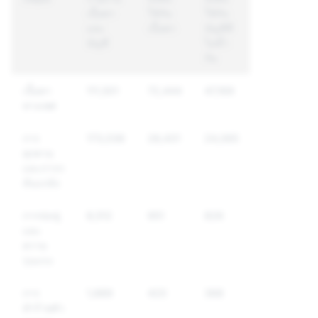
เนื้อหา
ใช้กับ
ใช้กับ
และ
เนื้อหา
บัญชีที่
บัญชี
ไม่ซ้ำ
กัน
เนื้อหา
111,501
72,444
47,169
ทางเพศ
การ
173,036
28,431
24,065
คุกคาม
และการก
ลั่นแกล้ง
การข่มขู่
8,512
951
826
และ
ความ
รุนแรง
การ
1,889
420
368
ทำร้ายตัว