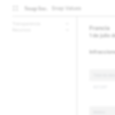
Snap Values
Transparencia
Francia
Recursos
1 de julio
Infraccion
Total de den
827,297
Motivo