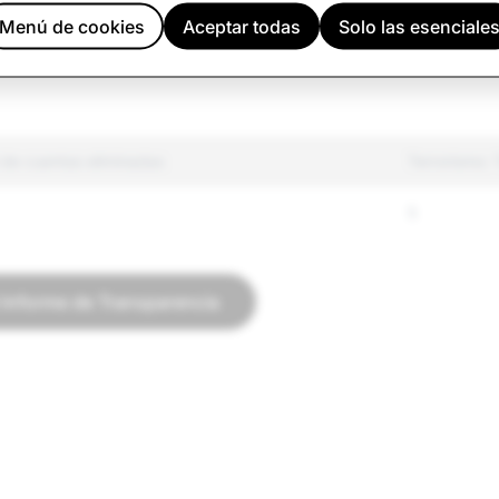
 regulados
29,919
Menú de cookies
Aceptar todas
Solo las esenciale
odio
13,990
 de cuentas eliminadas
Terrorismo: 
5
l Informe de Transparencia