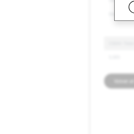
Otros bienes
Discurso de 
CSEAI: Total
5,565
Volver a