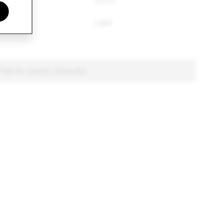
20,748
13,272
s
2,593
1,894
Total de cuentas eliminadas