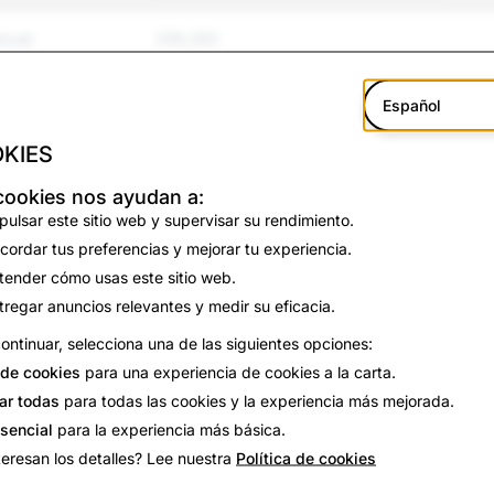
exual
259,283
tigamiento
203,752
Español
violencia
54,479
KIES
y suicidio
5,042
cookies nos ayudan a:
pulsar este sitio web y supervisar su rendimiento.
falsa
30,762
cordar tus preferencias y mejorar tu experiencia.
tender cómo usas este sitio web.
 de identidad
144,482
tregar anuncios relevantes y medir su eficacia.
ontinuar, selecciona una de las siguientes opciones:
47,001
de cookies
para una experiencia de cookies a la carta.
34,443
ar todas
para todas las cookies y la experiencia más mejorada.
esencial
para la experiencia más básica.
4,144
teresan los detalles? Lee nuestra
Política de cookies