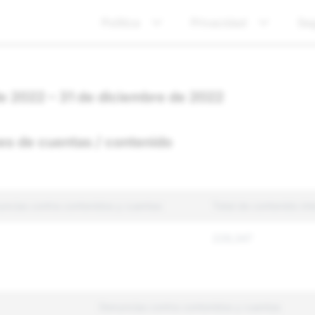
Política
Privacidad
Se
 de 2022 – 31 de diciembre de 2022
es de cuentas / contenido
uncias contra contenidos y cuentas
Total de contenido int
229,347
Denuncias contra contenidos y cuentas