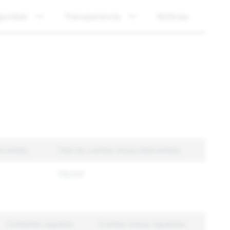
guridad
Transparencia
Noticias
ervenido
Total de cuentas únicas intervenidas
138,013
Contenido regulado
Cuentas únicas reguladas