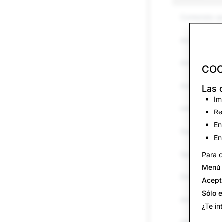
Contenido s
Acoso y hos
Amenazas y 
COO
Autolesiones 
Las 
Im
Información 
Re
En
Suplantación
En
Spam
Para c
Menú 
Drogas
Acept
Sólo 
Armas
¿Te in