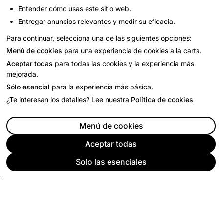
Entender cómo usas este sitio web.
Volver al Informe de Transparencia
Entregar anuncios relevantes y medir su eficacia.
Para continuar, selecciona una de las siguientes opciones:
Menú de cookies
para una experiencia de cookies a la carta.
Aceptar todas
para todas las cookies y la experiencia más
mejorada.
Sólo esencial
para la experiencia más básica.
¿Te interesan los detalles? Lee nuestra
Política de cookies
Menú de cookies
Aceptar todas
Solo las esenciales
EMPRESA
COMUNIDAD
PUBLICIDAD
LEGAL