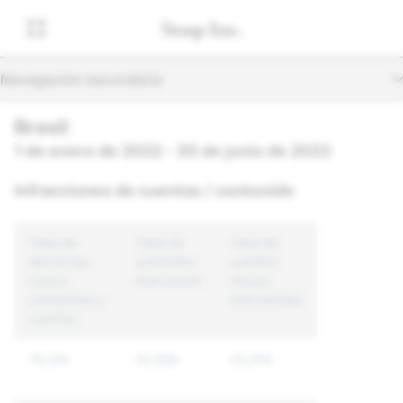
Navegación secundaria
Brasil
1 de enero de 2022 - 30 de junio de 2022
Infracciones de cuentas / contenido
Total de
Total de
Total de
denuncias
contenido
cuentas
contra
intervenido
únicas
contenidos y
intervenidas
cuentas
76,041
54,936
33,818