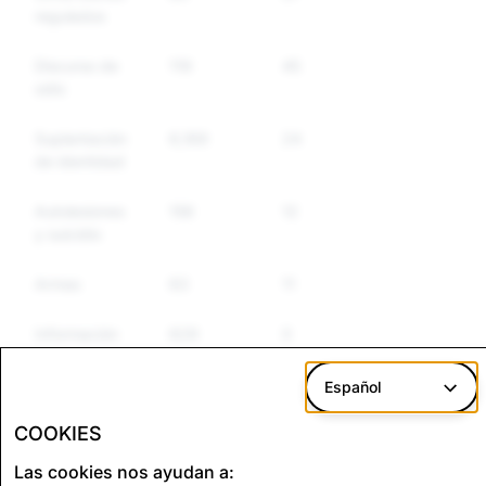
regulados
Discurso de
119
45
36
odio
Suplantación
6,169
24
24
de identidad
Autolesiones
156
12
11
y suicidio
Armas
63
11
11
Información
629
0
0
falsa
Español
Contenido de abuso sexual
Terrorismo:
COOKIES
infantil (CSAM, por sus siglas
Total de
Las cookies nos ayudan a:
en inglés) Total de cuentas
cuentas