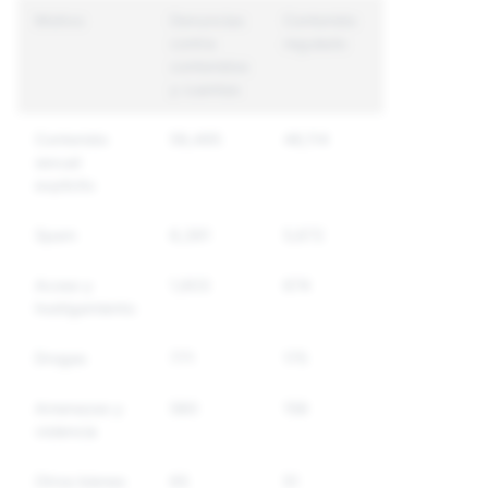
Motivo
Denuncias
Contenido
Cuentas
contra
regulado
únicas
contenidos
reguladas
y cuentas
Contenido
59,495
48,114
27,171
sexual
explícito
Spam
6,391
5,672
5,616
Acoso y
1,603
674
651
hostigamiento
Drogas
771
175
112
Amenazas y
580
158
143
violencia
Otros bienes
65
51
43