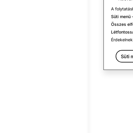
A folytatás
Süti menü
–
Összes el
Létfontoss
Érdekelnek
Süti