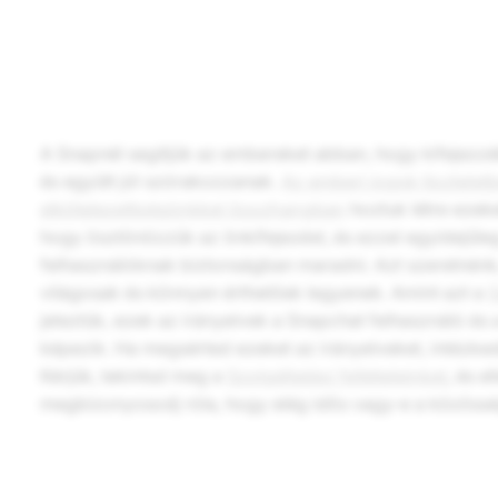
A Snapnél segítjük az embereket abban, hogy kifejezzé
és együtt jól szórakozzanak.
Az emberi jogok tiszteletb
elkötelezettségünkkel összhangban
hoztuk létre ezek
hogy ösztönözzük az önkifejezést, és ezzel egyidejűle
felhasználóknak biztonságban maradni. Azt szeretnénk
világosak és könnyen érthetőek legyenek. Amint azt a
S
jeleztük, ezek az irányelvek a Snapchat felhasználó és
képezik. Ha megsérted ezeket az irányelveket, intézked
Kérjük, tekintsd meg a
Szolgáltatási feltételeinket
, és e
megbizonyosodj róla, hogy elég idős vagy-e a közöss