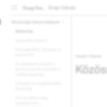
Snap Values
Közösségi iránymutatások
Áttekintés
Szexuális tartalom
Fenyegetések, erőszak és
károkozás
Irányelv központ
Gyűlöletkeltő tartalom,
Közös
terrorizmus és erőszakos
szélsőségesség
Zaklatás és megfélemlítés
(bullying)
Törvénytelen vagy
szabályozott