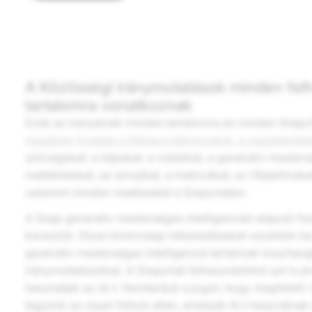
A Közösségi iránymutatások minden fel
tartalomra vonatkoznak
Ezek az irányelvek minden tartalomra és minden Snapc
magában foglalja a felhasználóneveket, a megjelenítet
szövegeket, a képeket, a videókat, a generatív mestersé
mellékleteket, az emojikat, a matricákat, az Objektívek
valamint minden viselkedést a Snapchaten.
A Snap generatív mesterséges intelligencián alapuló fun
keresztül. Olyan biztonsági intézkedéseket vezetünk b
generatív mesterséges intelligencia tartalmak összha
iránymutatásokkal. A Snapchat felhasználóktól azt is el
használják az AI-t. Fenntartjuk a jogot, hogy megfelelő
tegyünk az olyan fiókok ellen, amelyek AI-t használna