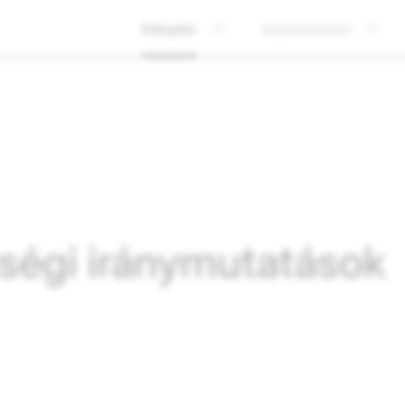
Irányelv
Adatvédelem
ségi iránymutatások