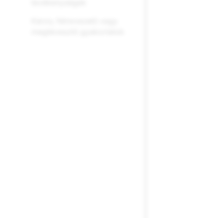
tevékenységek
Káros, félrevezető vagy
megtévesztő gyakorlatok