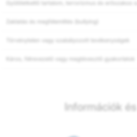
Gyűlöletkeltő tartalom, terrorizmus és erőszakos
Zaklatás és megfélemlítés (bullying)
Törvénytelen vagy szabályozott tevékenységek
Káros, félrevezető vagy megtévesztő gyakorlatok
Információk é