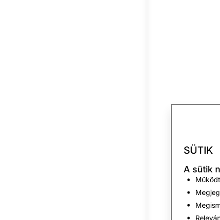
SÜTIK
A sütik 
Működte
Megjegy
Megisme
Releván