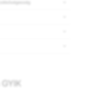
 szélsőségesség
s GYIK