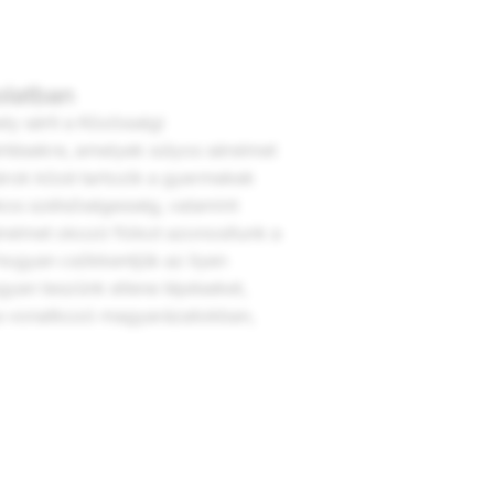
olatban
ely sérti a Közösségi
rtésekre, amelyek súlyos sérelmet
árok közé tartozik a gyermekek
kos szélsőségesség, valamint
sérelmet okozó fiókot azonosítunk a
, hogyan csökkentjük az ilyen
gyan teszünk ellene lépéseket,
a vonatkozó magyarázatokban,