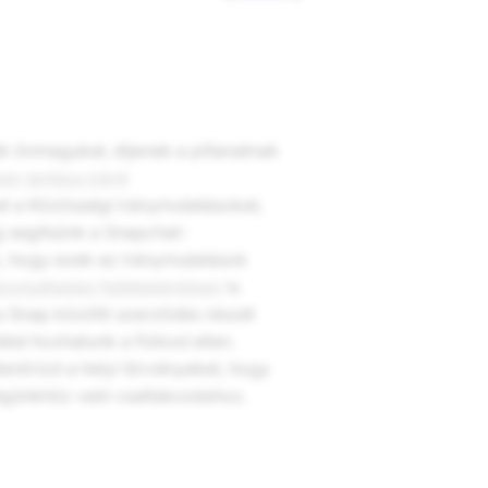
k önmagukat, éljenek a pillanatnak
en tartása iránti
et a Közösségi iránymutatásokat,
g segítsünk a Snapchat-
, hogy ezek az iránymutatások
zolgáltatási feltételeinkben
is
 a Snap közötti szerződés részét
ést hozhatunk a fiókod ellen.
llenőrizd a helyi törvényeket, hogy
égünkhöz való csatlakozáshoz.