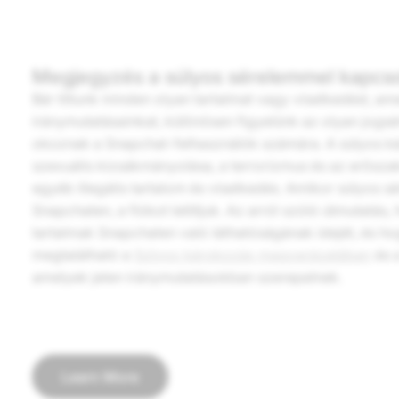
Megjegyzés a súlyos sérelemmel kapcs
Bár tiltunk minden olyan tartalmat vagy viselkedést, am
iránymutatásainkat, különösen figyelünk az olyan jogsé
okoznak a Snapchat-felhasználók számára. A súlyos k
szexuális kizsákmányolása, a terrorizmus és az erősza
egyéb illegális tartalom és viselkedés. Amikor súlyos 
Snapchaten, a fiókot letiltjuk. Az arról szóló útmutatás
tartalmak Snapchaten való láthatóságának idejét, és ho
megtalálható a
Súlyos károkozás magyarázatában
és 
amelyek jelen iránymutatásokban szerepelnek.
Learn More