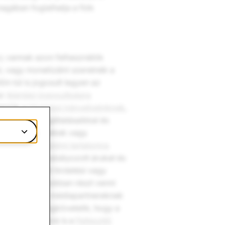
agában foglalhatja a fiók
nk
vannak azon felhasználók
, vagy monetizálni szeretnék a
in túl is jogosult legyen az
az
Ajánlási jogosultságra
elniük a
Hirdetési irányelveinknek
,
eikkel, szolgáltatásaikkal és
 illetve a termékek vagy
nie a
Kereskedelmi tartalomra
hogy egyes szabályozott árukat és
k jóváhagyott hirdetési vagy
ációs programokban részt venni
yelveinket
. A médiapartnereknek
k
, amelyek megkövetelik, hogy a
. A fejlesztőkre is a
Fejlesztői