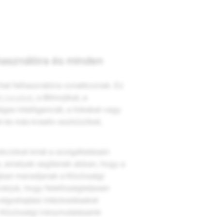
használóra és minden
hat felhasználóra vonatkoznak. Ez
t neveket
, a Bitmojikat, a
ges intelligenciát, a linkeket vagy
et és más kreatív eszközöket,
kciókat kínál a szolgáltatásain
e, amelyek segítenek abban, hogy a
ngban maradjanak a Közösségi
várjuk, hogy felelősségteljesen
 végrehajtási intézkedéseket
k Közösségi iránymutatásaink