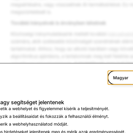
megsértésére, vagy visszaélnek AI-termékeinkkel. Ez m
megszüntetését is.
További irányelvek is érvényben lehetnek
Közösségi iránymutatásaink mellett további
irányelvei
számára, akik szélesebb közönséget szeretnének elérni
tartalmukat. Ahhoz, hogy az alkotó barátain vagy követő
algoritmikus ajánlásra, a tartalomnak meg kell felelnie 
vonatkozó irányelveinknek
. A hirdetőknek meg kell fel
amelyek megkövetelik, hogy őszinték legyenek a termék
Magyar
tartalmaikkal kapcsolatban. A szponzorált tartalomnak,
szolgáltatások organikus promóciójának meg kell felel
vonatkozó irányelveinknek
. Kérjük, vedd figyelembe, 
tevékenységeket csak jogosult fiókok népszerűsíthetne
nagy segítséget jelentenek
szponzorált tartalmi csatornákon keresztül. A monetiz
tik a webhelyet és figyelemmel kísérik a teljesítményét.
kívánó alkotóknak be kell tartaniuk a
Monetizációs irán
zik a beállításaidat és fokozzák a felhasználói élményt.
meg kell felelniük a
Tartalompartnerségi feltételeinkne
rik a webhelyhasználatod módját.
tartalom pontos legyen, és adott esetben tényellenőrzött
s hirdetéseket jelenítenek meg és mérik azok eredményességét.