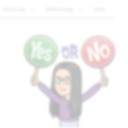
Biztonság
Átláthatóság
Hírek