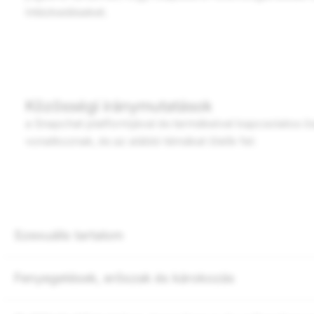
intézkedéseket.
Közösségi iránymutatások
a Snapchat platformjával és termékeivel kapcsolatos ö
vonatkoznak, és az alábbi témákat ölelik fel:
Szexuális tartalom
Fenyegetések, erőszak és károkozás