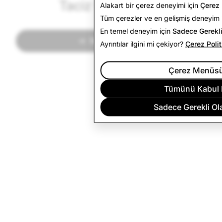
Taciz ve Zorbalık
Alakart bir çerez deneyimi için
Çerez
Tüm çerezler ve en gelişmiş deneyim 
En temel deneyim için
Sadece Gerekli
Sıradakini Oku
Ayrıntılar ilgini mi çekiyor?
Çerez Polit
Çerez Menüs
Tümünü Kabul 
Sadece Gerekli Ol