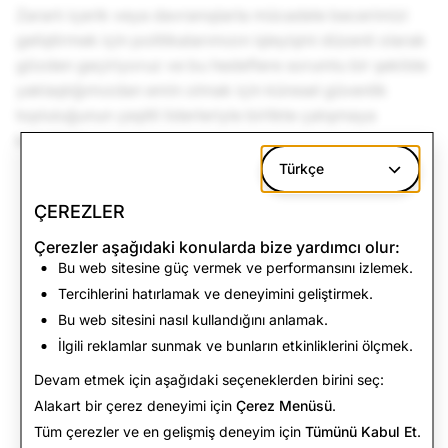
Zararlı içerik veya davranışlarla mücadele becerimizi
geliştirmek için politikalarımızın işleyişini düzenli olarak
gözden geçiriyoruz ve bu hedeflere sorumlu bir şekilde
yaklaştığımızdan emin olmak için küresel güvenlik
topluluğunun çeşitli liderleriyle birlikte çalışmaya
kararlıyız.
Türkçe
ÇEREZLER
Topluluk İlkeleri'ne Geri Dön
Çerezler aşağıdaki konularda bize yardımcı olur:
Bu web sitesine güç vermek ve performansını izlemek.
Tercihlerini hatırlamak ve deneyimini geliştirmek.
Topluluk İlkeleri’ne Dön
Bu web sitesini nasıl kullandığını anlamak.
İlgili reklamlar sunmak ve bunların etkinliklerini ölçmek.
Devam etmek için aşağıdaki seçeneklerden birini seç:
Alakart bir çerez deneyimi için
Çerez Menüsü
.
Tüm çerezler ve en gelişmiş deneyim için
Tümünü Kabul Et
.