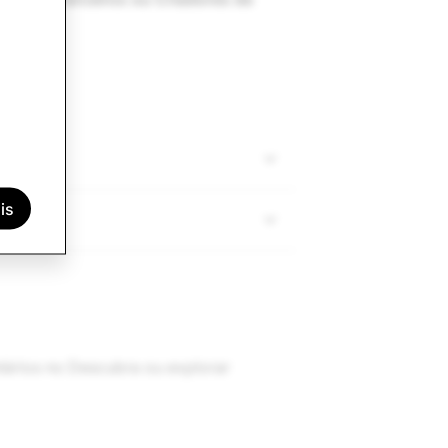
is
tários no Descubra ou explorar