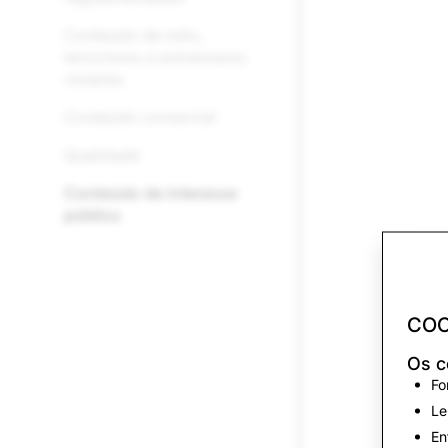
Conteúdo de ódio,
terrorismo e extremismo
violento
Conteúdo comercial
Qualidade
Conteúdo de interesse
público
COO
Os c
Fo
Le
En