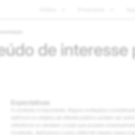
Política
Privacidade
Seg
ecomendação
údo de interesse 
Expectativas
O contexto é importante. Alguns conteúdos considerado
satíricos ou objetos de debate público podem ser aut
referência ou retratem coisas que possam eventualment
Conteúdo. Aplicamos o juízo editorial nesses casos e