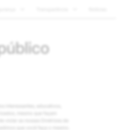
urança
Transparência
Notícias
público
s interessantes, educativos,
orizados, mesmo que façam
e violar as nossas Diretrizes de
 pedimos que você faça o mesmo.