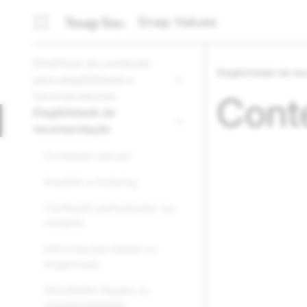
Snap Values
Diretrizes de conteúdo
Elegibilidade de r
para elegibilidade a
recomendações
Conte
Elegibilidade de
recomendação
Conteúdo sexual
Assédio e bullying
Conteúdo perturbador ou
violento
Informações falsas ou
enganosas
Atividades ilegais ou
regulamentadas