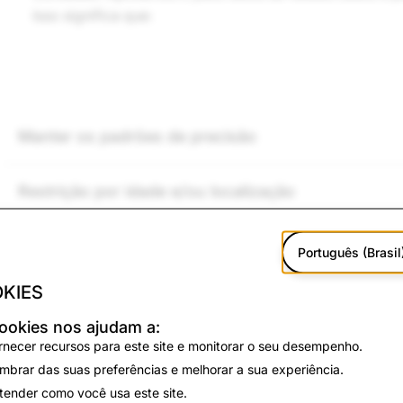
Isso significa que:
Manter os padrões de precisão
Restrição por idade e/ou localização
Evite chocar os Snapchatters
Português (Brasil
KIES
ookies nos ajudam a:
rnecer recursos para este site e monitorar o seu desempenho.
mbrar das suas preferências e melhorar a sua experiência.
Conteúdo político
tender como você usa este site.
O Conteúdo Político é elegível para recomendação
ape