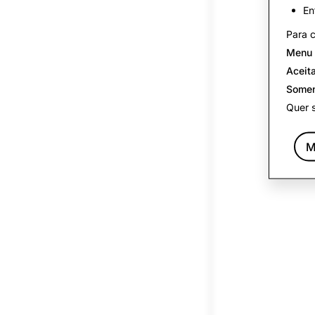
En
Para c
Menu 
Aceit
Somen
Quer 
M