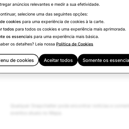
tregar anúncios relevantes e medir a sua efetividade.
confiança e pré-aprovados
. Isso inclui:
ontinuar, selecione uma das seguintes opções:
de cookies
para uma experiência de cookies à la carte.
ar todos
para todos os cookies e uma experiência mais aprimorada.
te os essenciais
para uma experiência mais básica.
saber os detalhes? Leia nossa
Política de Cookies
Conteúdo relacionado a eleições
enu de cookies
Aceitar todos
Somente os essencia
Conteúdo de defesa de direitos
Qualquer Snapchatter pode encontrar notícias e comen
eventos atuais no Mapa.