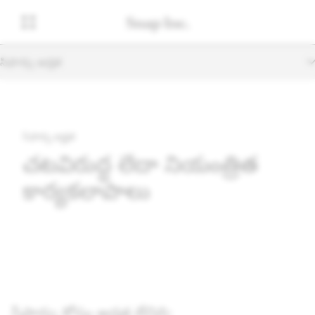
సిఫార్సు అర్హత
సిఫార్సు అర్హత
చట్టవిరుద్ధ లేదా నియంత్రిత
కార్యకలాపాలు
సిఫార్సు కోసం అర్హత లేనిది: