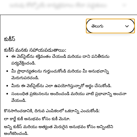
బరువు కోల్పోయే కార్యక్రమాలు లేదా పద్ధతులు
చట్టవ్యతిరేక లేదా నియంత్రిత కార్యకలాపాలకు
తెలుగు
సంబంధించిన తప్పుడు రిఫరెన్సులు
కుకీస్
కుకీస్ మనకు సహాయపడుతాయి:
ఈ వెబ్‌సైట్‌ను శక్తివంతం చేయండి మరియు దాని పనితీరును
పర్యవేక్షించండి.
తరువాత వచ్చేది:
మీ ప్రాధాన్యతలను గుర్తుంచుకోండి మరియు మీ అనుభవాన్ని
ద్వేషపూరిత కంటెంట్, ఉగ్రవాదం,
మెరుగుపరచండి.
మరియు హింసాత్మక తీవ్రవాదం
మీరు ఈ వెబ్‌సైట్‌ను ఎలా ఉపయోగిస్తున్నారో అర్థం చేసుకోండి.
సంబంధిత ప్రకటనలను అందించండి మరియు వాటి ప్రభావాన్ని అంచనా
వేయండి.
తదుపరి చదవండి
కొనసాగించడానికి, దిగువ ఎంపికలలో ఒకదాన్ని ఎంచుకోండి:
లా కార్టే కుకీ అనుభవం కోసం
కుకీ మెనూ
.
అన్ని కుకీస్ మరియు అత్యంత మెరుగైన అనుభవం కోసం
అన్నింటిని
అంగీకరించండి
.