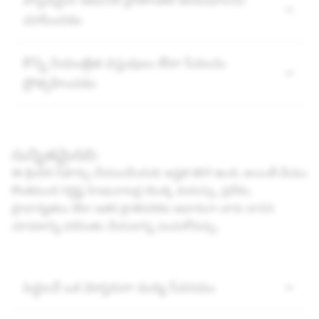
చూపించడం
కొన్ని నియంత్రిత వస్తువులు లేదా సేవలను
ప్రోత్సహించడం
సున్నితమైనది:
ఈ క్రిందిది సిఫార్సు చేయబడేందుకు అర్హత కలిగి ఉంది, అయితే మేము
కొంతమంది నిర్దిష్ట Snapచాటర్ల యొక్క వయస్సు, ప్రదేశం,
ప్రాధాన్యతలు లేదా ఇతర ప్రాతిపదికల ఆధారంగా వారు దానిని
చూడటాన్ని పరిమితం చేయడాన్ని ఎంచుకోవచ్చు.
పెద్దలచే ఒక మోస్తరుగా మద్య సేవనము