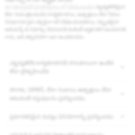
మా కమ్యూనిటీ మార్గదర్శకాలు లో నిషేధించబడిన
చట్టవ్యతిరేకమైన
లేదా నియంత్రించబడిన కార్యకలాపాలు, ఉత్పత్తులు లేదా సేవలు
Snapchat పైన ఎక్కడైనా సరే నిషేధించబడతాయి. విస్తృతమైన
ఆడియన్స్ కు సిఫార్సు చేయడానికి కంటెంట్ అర్హత కలిగి ఉండటానికి
గాను, అది తప్పనిసరిగా ఇలా ఉండకూడదు:
చట్టవ్యతిరేక కార్యకలాపానికి సానుకూలంగా ఉండేది
లేదా ప్రోత్సహించేది
పొగాకు, నికొటిన్, లేదా గంజాయి ఉత్పత్తులు లేదా
అటువంటి వస్తువులను ప్రదర్శించడం.
ప్రమాదకరమైన మద్యం వినియోగాన్ని ప్రదర్శించడం
వాస్తవమైన ఆధునిక ప్రాణాంతక ఆయుధాలను