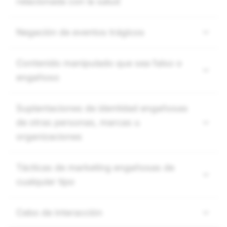
relacionada con la salud
Negación de eventos trágicos
Contenido manipulado que sea falso o
engañoso
Suplantaciones de identidad engañosas
de otras personas, marcas u
organizaciones
Tácticas de marketing engañosas de
cualquier tipo
Cebo de interacción