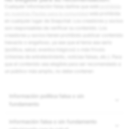
Cualquier información falsa dañina que esté
prohibida
en nuestras Pautas para la comunidad
está prohibida
en cualquier lugar de Snapchat. Los creadores y socios
son responsables de verificar su contenido. Los
creadores y socios tienen prohibido publicar contenido
inexacto o engañoso, ya sea que el tema sea serio
(política, salud, eventos trágicos) o más frívolo
(chismes de entretenimiento, noticias falsas, etc.). Para
que el contenido sea elegible para ser recomendado a
un público más amplio, no debe contener:
Información política falsa o sin
fundamento
Información falsa o sin fundamento