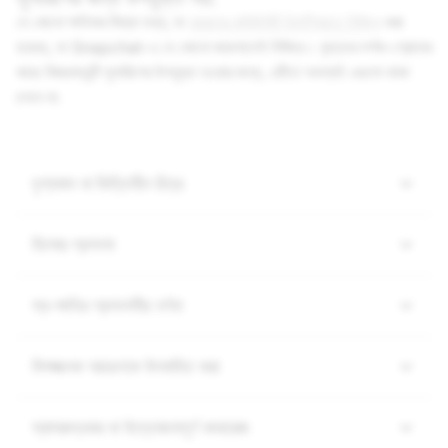
যে কোনো ক্ষতিকর মিথ্যা তথ্য, যা
আমাদের কমিউনিটি নির্দেশিকাতে নিষিদ্ধ
করা
হয়েছে, তা Snapchat-এ যে কোনো জায়গাতেই নিষিদ্ধ। বৃহত্তর দর্শক-শ্রোতার
কাছে বিষয়বস্তুটি সুপারিশের উপযুক্ত হওয়ার জন্য, এটিতে অবশ্যই এগুলো থাকা
চলবে না:
দৃশ্যমান বা ভিত্তিহীন চিত্র
হিংসার প্রশংসা
স্ব-ক্ষতির প্রশংসনীয় বর্ণনা
বিপজ্জনক আচরণকে উৎসাহিত করা
স্বাসরুদ্ধকর বা উত্তেজনাপূর্ণ কভারেজ