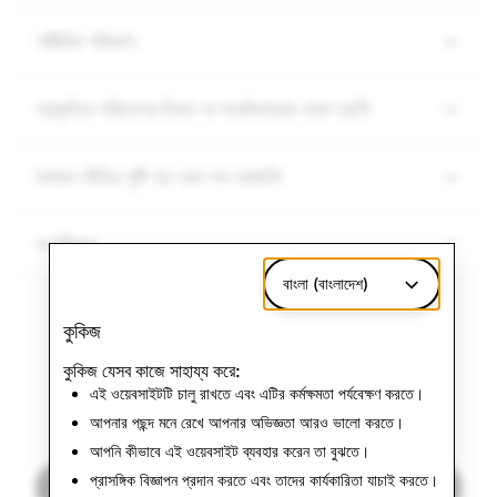
শারীরিক পরিবর্তন
প্রাকৃতিক পরিবেশের বিপদে বা সংকটাবস্থায় থাকা প্রাণী
সাধারণ ভীতির সৃষ্টি হয় এমন সব প্রজাতি
অশ্লীলতা
বাংলা (বাংলাদেশ)
কুকিজ
কুকিজ যেসব কাজে সাহায্য করে:
এর পরে:
এই ওয়েবসাইটটি চালু রাখতে এবং এটির কর্মক্ষমতা পর্যবেক্ষণ করতে।
মিথ্যা বা প্রতারণামূলক তথ্য
আপনার পছন্দ মনে রেখে আপনার অভিজ্ঞতা আরও ভালো করতে।
আপনি কীভাবে এই ওয়েবসাইট ব্যবহার করেন তা বুঝতে।
প্রাসঙ্গিক বিজ্ঞাপন প্রদান করতে এবং তাদের কার্যকারিতা যাচাই করতে।
পরবর্তীটি পড়ুন