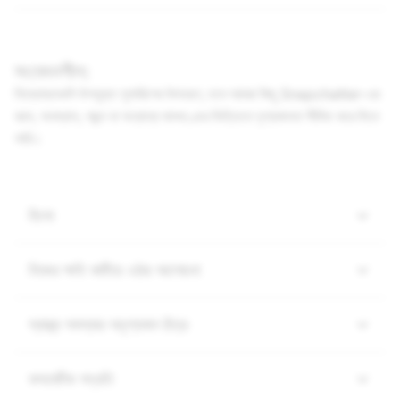
সংবেদনশীল:
নিম্নোক্তগুলি উপযুক্ত সুপারিশের উদাহরণ, তবে আমরা কিছু Snapchatter-এর
বয়স, অবস্থান, পছন্দ বা অন্যান্য মানদণ্ডের ভিত্তিতে দৃশ্যমানতা সীমিত করে দিতে
পারি।
হিংসা
নিজের ক্ষতি কাটিয়ে ওঠার আলোচনা
স্বাস্থ্য সমস্যার অদৃশ্যমান চিত্র
কসমেটিক পদ্ধতি