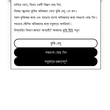
চালিয়ে যেতে, নিচের একটি বিকল্প বেছে নিন:
নিজের পছন্দমত কুকির অভিজ্ঞতা পেতে
কুকি মেনু
-তে যান।
সকল কুকিজের জন্য এবং সবচেয়ে ভালো অভিজ্ঞতার জন্য
সবগুলো বেছে নিন
।
সবচেয়ে মৌলিক অভিজ্ঞতার জন্য
শুধুমাত্র অপরিহার্য
।
বিস্তারিত বিবরণ জানতে আগ্রহী? আমাদের
কুকি নীতি
পড়ুন
কুকি মেনু
সবগুলো বেছে নিন
শুধুমাত্র গুরুত্বপূর্ণ
প্রতিষ্ঠান
কমিউনিটি
প্রচারণা
আইন সম্পর্কিত
গোপনীয়তা নীতি
পরিষেবার শর্তাবলী