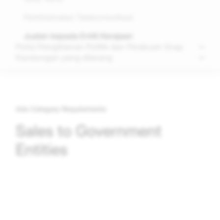
Perkhidmatan Telekomunikasi
Jualan kepada Entiti Kerajaan
Polisi Pengiklanan Politik dan Perakuan Snap
Kandungan yang dilarang
Ads Category Requirements
Sales to Government
Entities