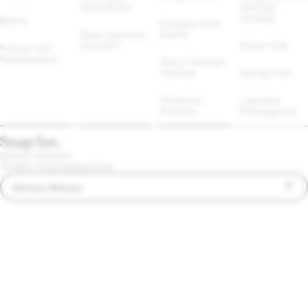
Spectacles
Undang-
Undang
Berita
Pustaka Iklan 
Garis panduan 
Politik
Komuniti
Dasar Kuki
Privasi dan 
Keselamatan
Garis Panduan 
Jenama
Seting Kuki
Peraturan 
Laporkan 
Promosi
Pelanggaran
DASAR PRIVASI
TERMA PERKHIDMATAN
Bahasa Melayu