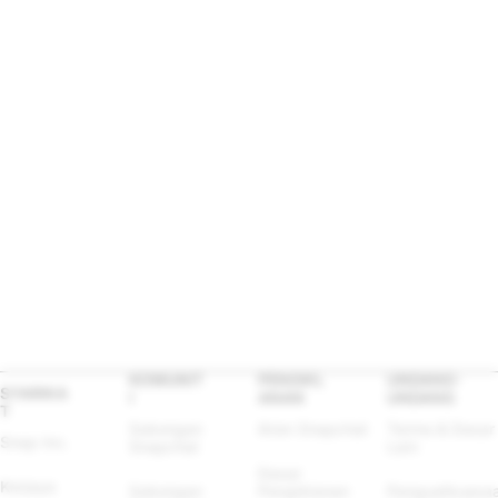
KOMUNIT
PENGIKL
UNDANG-
SYARIKA
I
ANAN
UNDANG
T
Sokongan 
Iklan Snapchat
Terma & Dasar 
Snap Inc.
Snapchat
Lain
Dasar 
Kerjaya
Sokongan 
Pengiklanan
Penguatkuasaa