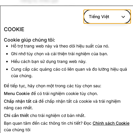
riêng tư, khêu gợi
Mô tả hoặc đề cập vô cớ đến bạo lực tình dục.
Ví dụ: đoạn giới thiệu phim đồ họa mô tả hành vi
Tiếng Việt
tấn công tình dục, các sản phẩm tự vệ mô tả nỗ
COOKIE
lực tấn công tình dục.
Cookie giúp chúng tôi:
Hỗ trợ trang web này và theo dõi hiệu suất của nó.
Ghi nhớ tùy chọn và cải thiện trải nghiệm của bạn.
Tiếp theo:
Hiểu cách bạn sử dụng trang web này.
Hàng hóa được quản lý
Cung cấp các quảng cáo có liên quan và đo lường hiệu quả
của chúng.
Read Next
Để tiếp tục, hãy chọn một trong các tùy chọn sau:
Menu Cookie
để có trải nghiệm cookie tùy chọn.
Chấp nhận tất cả
để chấp nhận tất cả cookie và trải nghiệm
nâng cao nhất.
Chỉ cần thiết
cho trải nghiệm cơ bản nhất.
Bạn quan tâm đến các thông tin chi tiết? Đọc
Chính sách Cookie
của chúng tôi