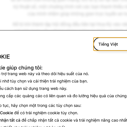
kỹ thuật số, một chương trình nơi các bạn thanh thiếu 
của mình nhằm giúp không gian trực tuyến an to
Kể từ khi thành lập hội đồng đầu tiên tại Hoa Kỳ vào 
mô trên toàn cầu với hai nhóm tương tự ở Úc và Châu 
bạn trẻ từ khắp các khu vực và các nền văn hóa. Các h
Tiếng Việt
của chúng tôi trong việc trao quyền cho thanh thiếu n
thuật số lành mạnh hơ
KIE
ie giúp chúng tôi:
 trợ trang web này và theo dõi hiệu suất của nó.
i nhớ tùy chọn và cải thiện trải nghiệm của bạn.
ểu cách bạn sử dụng trang web này.
Tìm kiếm thêm th
ng cấp các quảng cáo có liên quan và đo lường hiệu quả của chúng
p tục, hãy chọn một trong các tùy chọn sau:
Hãy kiểm tra các tài nguyên
Cookie
để có trải nghiệm cookie tùy chọn.
nhận tất cả
để chấp nhận tất cả cookie và trải nghiệm nâng cao nhất