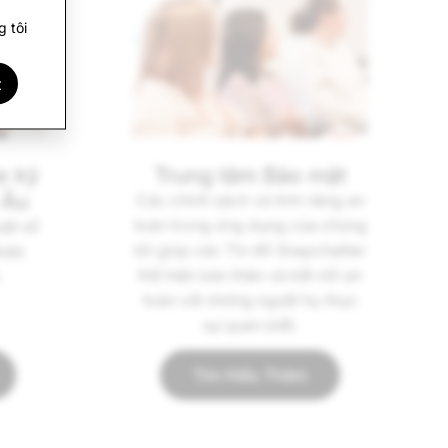
 tôi
t
e kỹ
Trung tâm Bảo mật
 Âu
Các chính sách và tính năng an
toàn trong ứng dụng của chúng
uật số
tôi giúp các Tín đồ Snapchatter
được
thể hiện bản thân và kết nối an
.
toàn với những người họ thực
sự quen biết.
Tìm Hiểu Thêm