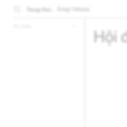
Snap Values
An Toàn
Hội 