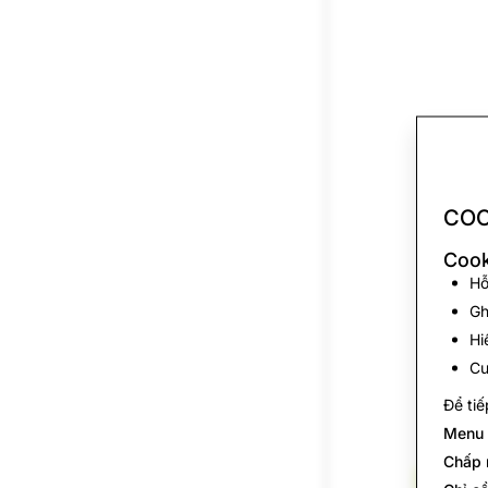
COO
Cook
Hỗ
Gh
Hi
Cu
Để tiế
Menu 
Chấp 