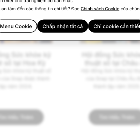
n thiết
cho trải nghiệm cơ bản nhất.
an tâm đến các thông tin chi tiết? Đọc
Chính sách Cookie
của chúng
Menu Cookie
Chấp nhận tất cả
Chỉ cookie cần thiế
ồng Sức khỏe kỹ
Hội đồng Sức khỏ
t số tại Hoa Kỳ
thuật số tại Châu
 Sức khỏe kỹ thuật số
Hội đồng Sức khỏe kỹ th
n của Snap được thành
của Snap tại Châu Âu 
lập năm 2024.
thành lập năm 2025
Tìm Hiểu Thêm
Tìm Hiểu Thêm