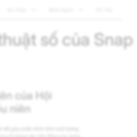
An Toàn
Minh bạch
Tin Tức
thuật số của Snap
iên của Hội
ếu niên
yền để góp phần định hình một tương
húng tôi thành lập Hội đồng sức khỏe