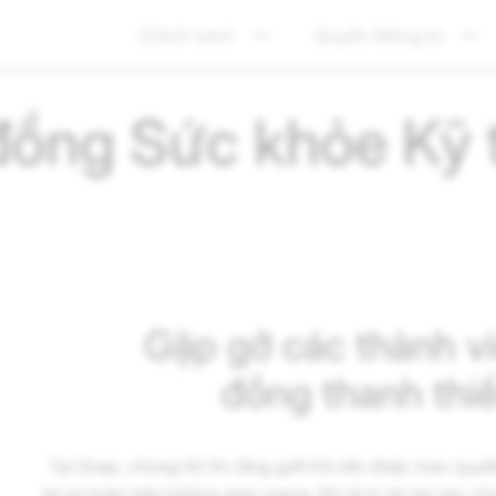
Chính sách
Quyền Riêng tư
đồng Sức khỏe Kỹ 
Gặp gỡ các thành v
đồng thanh thi
Tại Snap, chúng tôi tin rằng giới trẻ nên được trao qu
lai an toàn trên không gian mạng. Đó là lý do tại sao c