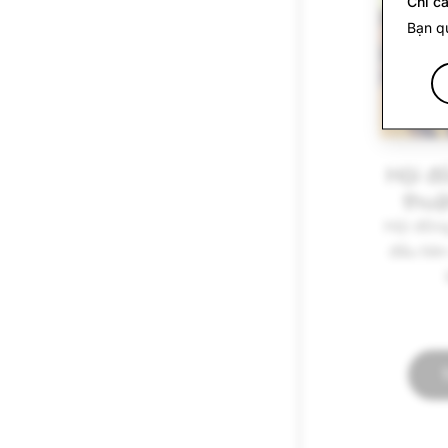
Chỉ cầ
Bạn qu
Hội đ
thuậ
Hội đồng
đầu tiê