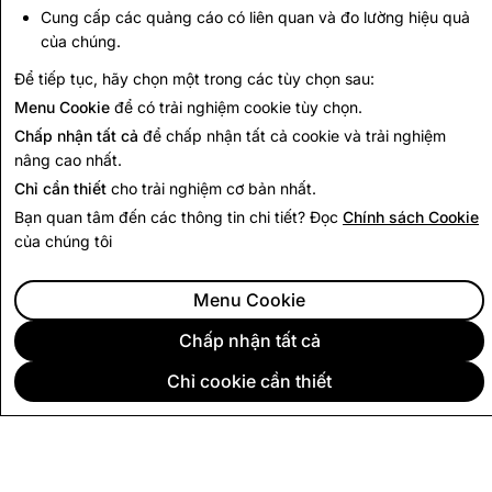
Cung cấp các quảng cáo có liên quan và đo lường hiệu quả
tư
chuyên biệt của chúng tôi hoặc
liên hệ trực tiếp với
của chúng.
chúng tôi
.
Để tiếp tục, hãy chọn một trong các tùy chọn sau:
Chính sách Bảo mật
Menu Cookie
để có trải nghiệm cookie tùy chọn.
Chấp nhận tất cả
để chấp nhận tất cả cookie và trải nghiệm
nâng cao nhất.
Chỉ cần thiết
cho trải nghiệm cơ bản nhất.
Bạn quan tâm đến các thông tin chi tiết? Đọc
Chính sách Cookie
của chúng tôi
Menu Cookie
Chấp nhận tất cả
Chỉ cookie cần thiết
CÔNG TY
CỘNG ĐỒNG