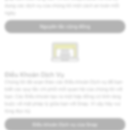
dụng các dịch vụ của chúng tôi một cách an toàn mỗi
ngày.
Nguyên tắc cộng đồng
Điều Khoản Dịch Vụ
Chúng tôi đã soạn thảo các Điều khoản Dịch vụ để bạn
biết các quy tắc chi phối mối quan hệ của chúng tôi với
bạn. Các Điều khoản tạo ra một hợp đồng có tính ràng
buộc về mặt pháp lý giữa bạn với Snap. Vì vậy hãy vui
lòng đọc kỹ.
Điều khoản Dịch vụ của Snap