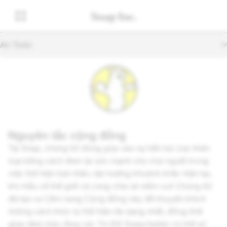
An Toàn
Nguyên tắc cộng đồng
Tại Snap, chúng tôi đóng góp vào sự tiến bộ của nhân
loại bằng cách đem lại sức mạnh cho mọi người trong
việc thể hiện bản thân, tận hưởng khoảnh khắc hiện tại,
tìm hiểu về thế giới và cùng chia sẻ niềm vui! Chúng tôi
đã tạo ra Cẩm nang Cộng đồng này để khuyến khích
những cách thức tự thể hiện đa dạng nhất, đồng thời
giúp đảm bảo rằng các Tín Đồ Snapchatter có thể sử