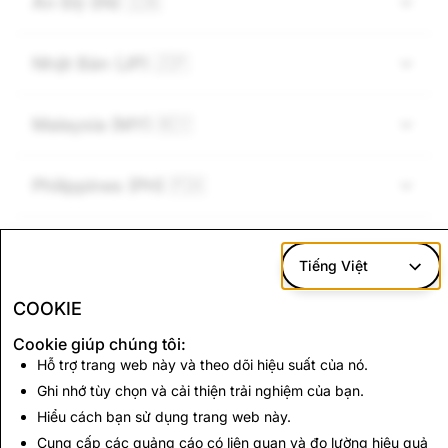
Ấn Độ (IN) 🇮🇳
Nhật Bản (JP) 🇯🇵
Malaysia (MY) 🇲🇾
Philippines (PH) 🇵🇭
Singapore (SG) 🇸🇬
Tiếng Việt
COOKIE
Cookie giúp chúng tôi:
Tài Nguyên dành cho Châu Đại Dương
Hỗ trợ trang web này và theo dõi hiệu suất của nó.
Ghi nhớ tùy chọn và cải thiện trải nghiệm của bạn.
Úc (AU) 🇦🇺
Hiểu cách bạn sử dụng trang web này.
Cung cấp các quảng cáo có liên quan và đo lường hiệu quả