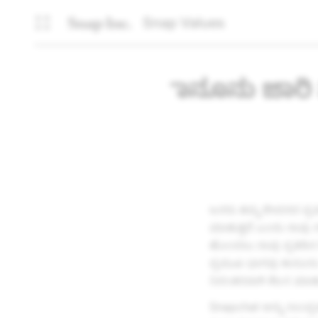
Snap Values
ಕಾನೂನು ಜಾರಿ 
ಜನರು ತಮ್ಮ ಜೀವನದ ಪ್ರ
ಮಾಡುತ್ತದೆ ಎಂದು ನಾವು ನ
ಹೊಂದಲು ನಾವು ಪ್ರತಿದಿನ 
ಪ್ರಮುಖ ಭಾಗವು ಕಾನೂನು ಜ
ನಿರಂತರವಾಗಿ ಕೆಲಸ ಮಾಡು
Snapchat ಅನ್ನು ಸಾಂಪ್ರ