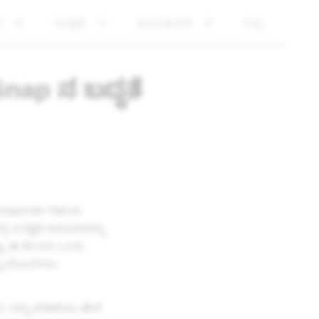
ೆ
ಸುರಕ್ಷತೆ
ಪಾರದರ್ಶಕತೆ
ಸುದ್ದಿ
Snap ನ ಬದ್ಧತೆ
ು Snapchat ಸಹಾಯ
ಿ ಸುರಕ್ಷಿತ ಅನುಭವವನ್ನು
ತ್ಯ. ಈ ಕೆಲಸದ ಒಂದು
ನು ಬೆಂಬಲಿಸಲು
ದ, ನಮ್ಮ ವೇದಿಕೆಯು ಹೇಗೆ