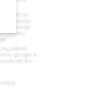
ಆದ್ಯತೆಯಾಗಿದೆ, ಇದು
ಂಭೀರ ಗಾಯದ ಅಪಾಯವಿರುವ
 ಪ್ರತಿಕ್ರಿಯಿಸುತ್ತದೆ.
ತ ಬೆದರಿಕೆಗಳನ್ನು
ತದೆ.
ತು ನಮ್ಮ ಬಳಕೆದಾರರ
ಲಿಸಲು ಶ್ರಮಿಸುತ್ತೇವೆ. ಈ
ಪಾಲುದಾರರೊಂದಿಗೆ ಕೆಲಸ
ಮುಖ್ಯಸ್ಥರು