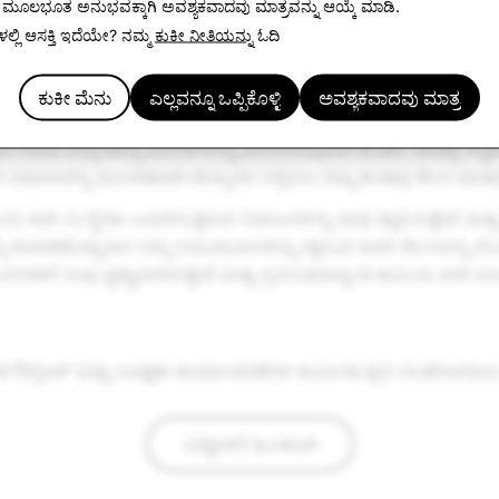
ತ ಮೂಲಭೂತ ಅನುಭವಕ್ಕಾಗಿ
ಅವಶ್ಯಕವಾದವು ಮಾತ್ರ
ವನ್ನು ಆಯ್ಕೆ ಮಾಡಿ.
ಲ್ಲಿ ಆಸಕ್ತಿ ಇದೆಯೇ? ನಮ್ಮ
ಕುಕೀ ನೀತಿಯನ್ನು
ಓದಿ
್ನು ಸಕಾಲಿಕವಾಗಿ ಬೆಂಬಲಿಸುವುದು ನಮ್ಮ ಕಾನೂನು ಜಾರಿ ಕಾರ್ಯಾಚರಣೆ ತಂಡಕ್ಕೆ 
ಯೆಗಳಿಗೆ ಎರಡರಿಂದ ನಾಲ್ಕು ವಾರಗಳಲ್ಲಿ ಪ್ರತಿಕ್ರಿಯಿಸುತ್ತದೆ. ಸಾವು ಅಥವಾ ಗ
ಕುಕೀ ಮೆನು
ಎಲ್ಲವನ್ನೂ ಒಪ್ಪಿಕೊಳ್ಳಿ
ಅವಶ್ಯಕವಾದವು ಮಾತ್ರ
ವಿನಂತಿಯನ್ನು ನಾವು ಸ್ವೀಕರಿಸಿದರೆ, ನಮ್ಮ ತಂಡವು ಸಾಮಾನ್ಯವಾಗಿ 30 ನಿಮಿಷಗಳಲ್ಲಿ
ದ ಬರುವ ಎಲ್ಲಾ ಮಾನ್ಯ ವಿನಂತಿಗಳನ್ನು ಬೆಂಬಲಿಸುವುದರ ಜೊತೆಗೆ, ಜೀವಕ್ಕೆ ಸನ್ನಿಹಿ
ಷಯವನ್ನು ಮುಂಚಿತವಾಗಿ ಮೇಲ್ಮನವಿ ಸಲ್ಲಿಸಲು ನಮ್ಮ ತಂಡವು ಕೆಲಸ ಮಾಡುತ್
ು ಜಾರಿ ಸಂಸ್ಥೆಗಳು ಎದುರಿಸುತ್ತಿರುವ ಸವಾಲುಗಳನ್ನು ನಾವು ಶ್ಲಾಘಿಸುತ್ತೇವೆ ಮತ್
ನ್ನು ಕಾಪಾಡಿಕೊಳ್ಳುವಾಗ ನಮ್ಮ ಸಮುದಾಯಗಳನ್ನು ರಕ್ಷಿಸುವ ಅವರ ಕೆಲಸವನ್ನು ಬೆಂಬ
ಸಿದವರಿಗೆ ನಾವು ಕೃತಜ್ಞರಾಗಿರುತ್ತೇವೆ ಮತ್ತು ಪ್ರಪಂಚದಾದ್ಯಂತ ಕಾನೂನು ಜಾರಿ 
ಾರಿ ಔಟ್ರೀಚ್ ಮತ್ತು ಸುರಕ್ಷತಾ ಕಾರ್ಯಾಚರಣೆಗಳ ಕಾರ್ಯತಂತ್ರದ ಸಲಹೆಗಾರರಾದ 
ಸುದ್ದಿಗಳಿಗೆ ಹಿಂತಿರುಗಿ