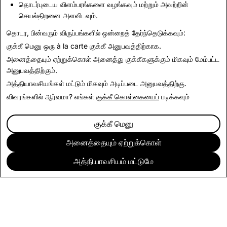
தொடர்புடைய விளம்பரங்களை வழங்கவும் மற்றும் அவற்றின்
பார்வையிடவும்.
செயல்திறனை அளவிடவும்.
தொடர, பின்வரும் விருப்பங்களில் ஒன்றைத் தேர்ந்தெடுக்கவும்:
செய்திக்குத் திரும்புக
குக்கீ மெனு
ஒரு à la carte குக்கீ அனுபவத்திற்காக.
அனைத்தையும் ஏற்றுக்கொள்
அனைத்து குக்கீகளுக்கும் மிகவும் மேம்பட்ட
அனுபவத்திற்கும்.
அத்தியாவசியங்கள் மட்டும்
மிகவும் அடிப்படை அனுபவத்திற்கு.
விவரங்களில் ஆர்வமா? எங்கள்
குக்கீ கொள்கையைப்
படிக்கவும்
குக்கீ மெனு
அனைத்தையும் ஏற்றுக்கொள்
அத்தியாவசியம் மட்டுமே
நிறுவனம்
சமூகம்
விளம்பரம் செய்தல்
சட்டரீதியானவை