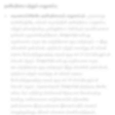
தனியுரிமை மற்றும் பாதுகாப்பு
வடிவமைப்பிலேயே தனியுரிமையும் பாதுகாப்பும்.
முதலாவது
நாளிலிருந்தே, எங்கள் சமூகத்தின் தனியுரிமை, பாதுகாப்பு
மற்றும் நல்வாழ்வுக்கு முன்னுரிமை அளிக்கும் தயாரிப்புகளை
நாங்கள் உருவாக்கியுள்ளோம். Snapchat என்பது
வழக்கமான சமூக ஊடகத்திற்கான ஒரு மாற்றாகும் — இது
உங்களின் நண்பர்கள், குடும்பம் மற்றும் உலகத்துடன் உங்கள்
உறவை மேம்படுத்துவதற்கு உதவும் ஒரு காட்சி செய்தியனுப்பல்
செயலி ஆகும். Snapchat என்பது வழக்கமான சமூக
ஊடகத்திற்கான ஒரு மாற்றாகும்-இது உங்களின் நண்பர்கள்,
குடும்பம் மற்றும் உலகத்துடன் உங்கள் உறவை
மேம்படுத்துவதற்கு உதவும் ஒரு காட்சி செய்தியனுப்பல்
செயலி ஆகும். அதனால்தான் Snapchat திறந்தவுடனேயே
உள்ளடக்க ஃபீடுக்கு செல்லாமல் நேரடியாக கேமராவுக்கு
சென்று, உண்மையான வாழ்க்கையில் ஏற்கனவே
நண்பர்களாக இருப்பவர்களை இணைப்பதில் கவனம்
செலுத்துகிறது. நீங்கள் உங்களை வெளிப்படுத்தவும்,