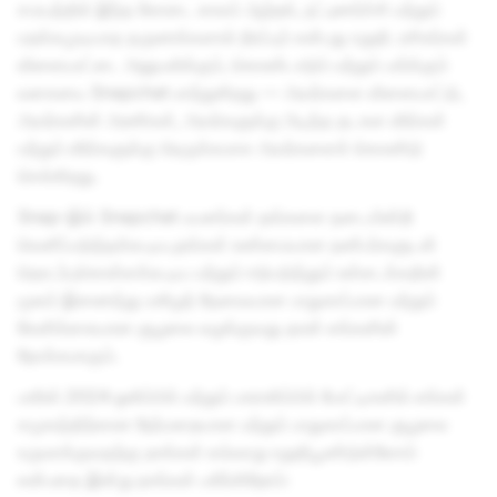
சமயத்தில் இந்த கோடை காலம் ஆற்றல், நட்புணர்ச்சி மற்றும்
மறக்கமுடியாத தருணங்களால் நிரப்பும் என்பது உறுதி. ரசிகர்கள்
விளையாட்டை அனுபவிக்கும், கொண்டாடும் மற்றும் பார்க்கும்
வகையை Snapchat மாற்றுகிறது — அவர்களை விளையாட்டு,
அவர்களின் அணிகள், அவர்களுக்கு பிடித்த தடகள வீரர்கள்
மற்றும் வீரர்களுக்கு நெருக்கமாக அவர்களைக் கொண்டு
செல்கிறது.
Snap-இல் Snapchat பயனர்கள் தங்களை தடையின்றி
வெளிப்படுத்தக்கூடிய,தங்கள் உண்மையான நண்பர்களுடன்
தொடர்புகொள்ளக்கூடிய மற்றும் ஈடுபடுத்தும் உள்ளடக்கதின்
மூலம் இணைந்து மகிழத் தேவையான பாதுகாப்பான மற்றும்
கேளிக்கையான சூழலை வழங்குவது தான் எங்களின்
நோக்கமாகும்.
பாரிஸ் 2024 ஒலிம்பிக் மற்றும் பாராலிம்பிக் போட்டிகளில் எங்கள்
சமூகத்திற்கான நேர்மறையான மற்றும் பாதுகாப்பான சூழலை
உருவாக்குவதற்கு நாங்கள் எவ்வாறு உறுதிபூண்டுள்ளோம்
என்பதை இன்று நாங்கள் பகிர்கிறோம்: