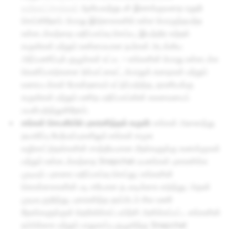
வழிகாட்டுதல்கள்
ஆகியவற்றுடன் இணங்குவதை உறுதி
செய்கிறோம். பொது இடுகைகளில் உள்ள பொருத்தமற்ற
உள்ளடக்கத்தை மதிப்பாய்வு செய்ய, இயந்திர கற்றல்
கருவிகள் மற்றும் உண்மையான நபர்கள் அடங்கிய
அர்ப்பணிப்புக் குழுக்கள் உட்பட – எங்களின் பொது உள்ளடக்க
வெளிப்பாடுகளை (ஸ்பாட்லைட், பொதுக் கதைகள் மற்றும்
வரைபடங்கள் போன்றவை) மட்டுப்படுத்த, தானியங்கு
கருவிகள் மற்றும் மனித மதிப்பாய்வின் கலவையைப்
பயன்படுத்துகிறோம்.
எங்கள் செயலியில் புகாரளித்தல் கருவி:
எங்கள் அனைத்து
தயாரிப்பு மேற்பரப்புகளிலும் எங்கள் சமூக
வழிகாட்டுதல்களின் சாத்தியமான மீறல்களுக்கு கணக்குகள்
மற்றும் உள்ளடக்கத்தை Snapchat பயனர்கள் புகாரளிக்க
முடியும். புகாரை மதிப்பாய்வு செய்து; எங்களின்
கொள்கைகளின் படி சரியான நடவடிக்கை எடுத்து; அதன்
முடிவு குறித்து, புகாரளித்த தரப்பிடம் சில மணி
நேரங்களுக்குள் தெரிவிக்கப் பயிற்சி அளிக்கப்பட்ட எங்களின்
நம்பிக்கை மற்றும் பாதுகாப்பு குழுவிற்கு Snapchat