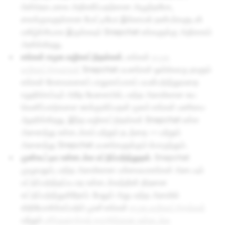
பின்தொடரலை அதிகரிப்பதற்கான அழுத்தமோ,
லைக்குகளுக்கான போட்டியோ இல்லாமல் நண்பர்களுடன்
மகிழ்ச்சியாக இருக்கவும் Snapchat உங்களுக்கு அதிகாரம்
அளிக்கிறது.
எங்கள் சமூக வழிகாட்டுதல்கள்.
எங்கள்
சமூக
வழிகாட்டுதலாகள்
Snapchat பயனர்கள் ஒவ்வொரு நாளும்
எங்கள் சேவைகளைப் பாதுகாப்பாகப் பயன்படுத்துவதை
உறுதிசெய்யும் அதே வேளையில், பரந்த அளவிலான சுய
வெளிப்பாடுகளை ஊக்குவிப்பதன் மூலம் எங்கள் பணியை
ஆதரிக்கிறது. இந்த வழிகாட்டுதல்கள் Snapchat உள்ள
அனைத்து உள்ளடக்கம் மற்றும் நடத்தை — மற்றும்
அனைத்து Snapchat பயனர்களுக்கும் பொருந்தும்.
முன்கூட்டிய உள்ளடக்க மட்டுப்படுத்துதல்
. Snapchat
முழுவதும், பரந்த அளவிலான பார்வையாளர்கள் அடையும்
மட்டுப்படுத்தப்படாத உள்ளடக்கத்தின் திறனை
கட்டுப்படுத்துகிறோம். மேலும் அது பரந்த அளவில்
விநியோகிக்கப்படும்
முன்
எங்கள்
சமூக வழிகாட்டுதல்கள்
மற்றும்
பரிந்துரைத்தல் தகுதிக்கான உள்ளடக்க