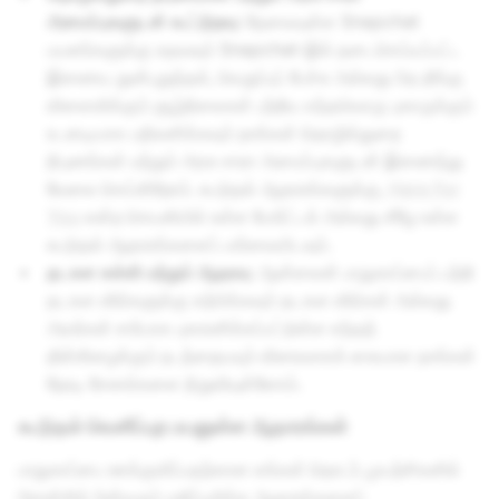
அமைப்புகளுடன் கூட்டுறவு:
தேவையுள்ள Snapchat
பயனர்களுக்கு உதவவும் Snapchat-இல் தடைசெய்யப்பட்ட
இணைய துன்புறுத்தல், வெறுப்புப் பேச்சு அல்லது பிற தீங்கு
விளைவிக்கும் சூழ்நிலைகள் பற்றிய எந்தவொரு புகாருக்கும்
உடனடியாக பதிலளிக்கவும் நாங்கள் தொழில்துறை
நிபுணர்கள் மற்றும் அரசு சாரா அமைப்புகளுடன் இணைந்து
வேலை செய்கிறோம். கூடுதல் ஆதாரங்களுக்கு,
Here For
You
என்ற செயலியில் உள்ள போர்ட்டல் அல்லது கீழே உள்ள
கூடுதல் ஆதாரங்களைப் பார்வையிடவும்.
தடகள கல்வி மற்றும் ஆதரவு
: ஆன்லைன் பாதுகாப்பைப் பற்றி
தடகள வீரர்களுக்கு கற்பிக்கவும் தடகள வீரர்கள் அல்லது
அவர்கள் சார்பாக புகாரளிக்கப்பட்டுள்ள எந்தத்
தீன்கிழைக்கும் நடத்தையயும் விரைவாகக் கையாள நாங்கள்
நேரடி சேனல்களை நிறுவியுள்ளோம்.
கூடுதல் வெளிப்புற பயனுள்ள ஆதாரங்கள்
பாதுகாப்பை ஊக்குவிப்பதற்கான எங்கள் தொடர் முயற்சிகளில்
பிரான்சில் பின்வரும் மதிப்புமிக்க ஆதாரங்களைப்