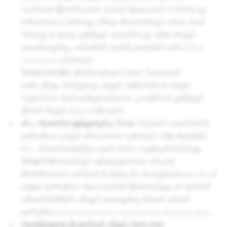
பயனர்கள் இரகசியமான புகாரை நேரடியாகச் சமர்ப்பிப்பது
எளிதாக்கப்பட்டுள்ளது. தீங்கு விளைவிக்கும் உள்ளடக்கம்
அல்லது நடத்தை குறித்துப் புகாரளிப்பது பற்றிய மேலும்
தகவல்களுக்கு, எங்களின் உதவித் தளத்தில் உள்ள
இந்த
வளத்தைப்
பார்க்கவும்.
Snapchat இல் தீங்கிழைக்கும் உள்ளடக்கத்தைக்
கண்டறிந்து அகற்றுவது மற்றும் ஆரோக்கியம் மற்றும்
பாதுகாப்பை மேம்படுத்துவதற்கான முயற்சிகள் குறித்தும்
நீங்கள் மேலும்
இங்கு
அறியலாம்.
சட்ட அமலாக்க ஒத்துழைப்பு
: Snap அவர்கள் பயனர்களின்
தனியுரிமை மற்றும் உரிமைகளை மதிக்கும் அதே நேரத்தில்
சட்ட அமலாக்கத்திற்கு உதவி செய்ய உறுதிபூண்டுள்ளது.
Snapchat கணக்குப் பதிவுகளுக்கான சரியான
கோரிக்கையை நாங்கள் பெற்றவுடன், பொருந்தக்கூடிய சட்டம்
மற்றும் தனியுரிமை தேவைகளின் இணக்கத்துடன் நாங்கள்
பதிலளிக்கிறோம். மேலும் தகவலுக்கு நீங்கள் எங்கள்
தனியுரிமை
மற்றும் பாதுகாப்பு மையத்தைப் பார்வையிடலாம்.
தொழில்துறை நிபுணர்கள் மற்றும் அரசு சாரா