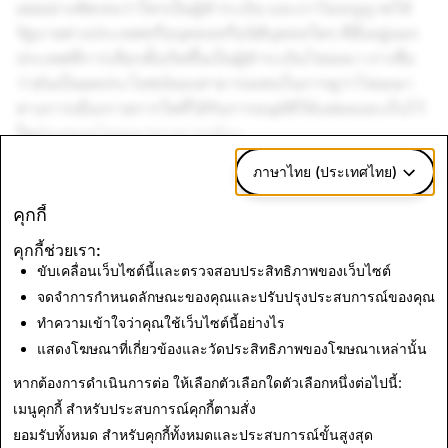
เผยอย่างชัดเจนว่าใครเป็นผู้ชำระเงิน และเราไม่อนุญาตให้
รัฐบาลต่างประเทศหรือบุคคลหรือนิติบุคคลใดๆ ที่ตั้งอยู่นอก
ประเทศที่การเลือกตั้งเกิดขึ้นเป็นผู้ชำระเงินโฆษณา เราเชื่อ
ว่ามันเป็นผลประโยชน์ของสาธารณชนในการดูว่าโฆษณา
ทางการเมืองรายการใดที่ได้รับการอนุมัติให้แสดงและเก็บไว้
ใน
ห้องสมุดโฆษณาทางการเมือง
เราจะยังคงระมัดระวังเพื่อให้แน่ใจว่า Snapchat จะยังคงเป็น
ภาษาไทย (ประเทศไทย)
พื้นที่สำหรับข่าวสารและข้อมูลที่เชื่อถือได้ ถูกต้อง และเป็น
คุกกี้
ประโยชน์ นอกจากนี้ เรายังต้องการดำเนินการส่งเสริมให้
ชุมชนของเรามีส่วนร่วมในการเลือกตั้งในท้องถิ่นของพวก
คุกกี้ช่วยเรา:
เขาต่อไป และเราจะแบ่งปันรายละเอียดเพิ่มเติมเกี่ยวกับ
ขับเคลื่อนเว็บไซต์นี้และตรวจสอบประสิทธิภาพของเว็บไซต์
แผนการของเราที่จะช่วยให้ Snapchatter ลงทะเบียนเพื่อลง
จดจำการกำหนดลักษณะของคุณและปรับปรุงประสบการณ์ของคุณ
คะแนนเสียงในอีกไม่กี่เดือนข้างหน้า
ทำความเข้าใจว่าคุณใช้เว็บไซต์นี้อย่างไร
แสดงโฆษณาที่เกี่ยวข้องและวัดประสิทธิภาพของโฆษณาเหล่านั้น
กลับไปสู่ข่าว
หากต้องการดำเนินการต่อ ให้เลือกตัวเลือกใดตัวเลือกหนึ่งต่อไปนี้:
เมนูคุกกี้
สำหรับประสบการณ์คุกกี้ตามสั่ง
ยอมรับทั้งหมด
สำหรับคุกกี้ทั้งหมดและประสบการณ์ขั้นสูงสุด