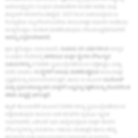
ಜಾರಿಯಲ್ಲಿದ್ದ EU ಸಂಧಾನ ಮಾತುಕತೆಗಳ ಕುಸಿತದ ಕುರಿತು ನಾವು
ತೀವ್ರವಾಗಿ ಕಳವಳಗೊಂಡಿದ್ದೇವೆ. 2021 ರಿಂದ ಜಾರಿಯಲ್ಲಿರುವ ಇ-
ಗೋಪ್ಯತೆಯ ನ್ಯೂನಗೊಳಿಸುವಿಕೆಯ ಕಾನೂನಾತ್ಮಕ ಆಧಾರದ ಅವಧಿಯು
ಅಂತ್ಯಗೊಳ್ಳಲು ಅವಕಾಶ ಮಾಡಿಕೊಡುವುದು ಬೇಜವಾಬ್ದಾರಿತನವಾಗಿದೆ.
ಅದನ್ನು ವಿಸ್ತರಿಸಬೇಕಾಗಿದೆ.
ಕ್ರಮ ಕೈಗೊಳ್ಳಲು ವಿಫಲವಾದರೆ,
ಸುಮಾರು 20 ವರ್ಷಗಳಿಂದ
ಪರಸ್ಪರ
ಸಂವಹನ ಸೇವೆಗಳಲ್ಲಿ
ತಿಳಿದಿರುವ
ಮಕ್ಕಳ ಲೈಂಗಿಕ ದೌರ್ಜನ್ಯದ
ವಿಷಯಗಳನ್ನು
(CSAM) ಸ್ವಯಂಪ್ರೇರಣೆಯಿಂದ ಪತ್ತೆಹಚ್ಚಲು ಮತ್ತು
ವರದಿ ಮಾಡಲು
ಸಂಸ್ಥೆಗಳಿಗೆ ಅನುವು ಮಾಡಿಕೊಟ್ಟಿರುವ
ಕಾನೂನಾತ್ಮಕ
ಸ್ಪಷ್ಟತೆಯನ್ನು ದುರ್ಬಲಗೊಳಿಸುತ್ತದೆ, ಹಾಗೂ ಆ ಮೂಲಕ
ಯುರೋಪ್
ಮತ್ತು ಪ್ರಪಂಚದಾದ್ಯಂತದ ಮಕ್ಕಳಿಗೆ ಲಭ್ಯವಿದ್ದ ರಕ್ಷಣೆಯನ್ನು ಮೊದಲಿಗಿಂತ
ಕಡಿಮೆ ಮಟ್ಟಕ್ಕೆ ಇಳಿಸುತ್ತದೆ
.
ಹ್ಯಾಶ್ ಹೊಂದಾಣಿಕೆ ಮೂಲಕ CSAM ಗಳನ್ನು ಸ್ವಯಂಪ್ರೇರಣೆಯಿಂದ
ಪತ್ತೆಮಾಡುವುದು ಕಾನೂನು ಜಾರಿ ತನಿಖೆಗಳ ಪ್ರಮುಖ ಸ್ಥಾಪಿತ
ಸಾಧನವಾಗಿದೆ, ಏಕೆಂದರೆ ಇದು ಚಾಲ್ತಿಯಲ್ಲಿರುವ ಮಕ್ಕಳ ಮೇಲಿನ
ದೌರ್ಜನ್ಯಗಳನ್ನು ಗುರುತಿಸಲು ಸಹಾಯ ಮಾಡುತ್ತದೆ ಹಾಗೂ ಹೆಚ್ಚು
ಹಾನಿಕಾರಕ ಮತ್ತು ಕಾನೂನುಬಾಹಿರ ವಿಷಯಗಳ ಪ್ರಸಾರವನ್ನು