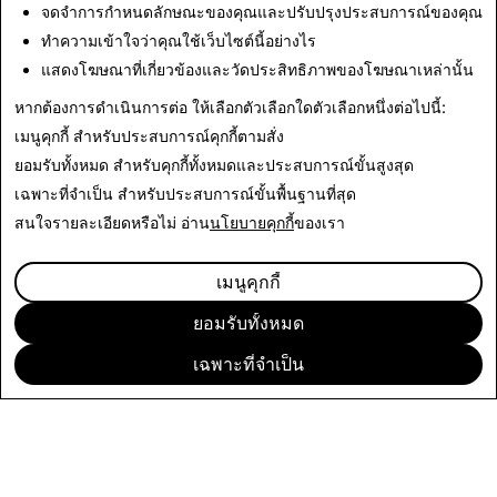
จดจำการกำหนดลักษณะของคุณและปรับปรุงประสบการณ์ของคุณ
-Viraj Doshi หัวหน้าด้านความปลอดภัยของแพลตฟอร์ม
ทำความเข้าใจว่าคุณใช้เว็บไซต์นี้อย่างไร
แสดงโฆษณาที่เกี่ยวข้องและวัดประสิทธิภาพของโฆษณาเหล่านั้น
กลับไปสู่ข่าว
หากต้องการดำเนินการต่อ ให้เลือกตัวเลือกใดตัวเลือกหนึ่งต่อไปนี้:
เมนูคุกกี้
สำหรับประสบการณ์คุกกี้ตามสั่ง
ยอมรับทั้งหมด
สำหรับคุกกี้ทั้งหมดและประสบการณ์ขั้นสูงสุด
เฉพาะที่จำเป็น
สำหรับประสบการณ์ขั้นพื้นฐานที่สุด
สนใจรายละเอียดหรือไม่ อ่าน
นโยบายคุกกี้
ของเรา
เมนูคุกกี้
ยอมรับทั้งหมด
เฉพาะที่จำเป็น
บริษัท
ชุมชน
การโฆษณา
ข้อมูลด้านกฎหมาย