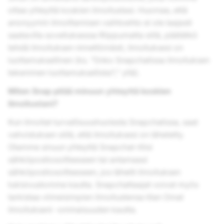
ottaa yhteyttä koskien ilmoitustasi. Huomaa, että
anonyymin ilmoittamisen vaihtoehto ei ole laajasti
saatavilla sovelluksessa Riippumatta siitä, päätätkö
tehdä ilmoituksen nimettömästi, ilmoituksesi on
luottamuksellinen (ks. ”Onko Snapchatissa ilmoituksen
tekeminen luottamuksellista?," yllä).
Miten Snap pitää minuun yhteyttä koskien
ilmoitustani?
Kun ilmoitat turvallisuushuolesta Snapchatissa, saat
vahvistuksen siitä, että ilmoituksesi on lähetetty.
Otamme sinuun yhteyttä Snapchat-tilisi
sähköpostiosoitteeseen tai antamaasi
sähköpostiosoitteeseen, jos lähetit ilmoituksen
tukisivustomme kautta. Snapchattaajat voivat myös
tarkistaa viimeisimpien ilmoitustensa tilan Omat
ilmoitukseni -ominaisuuden kautta.