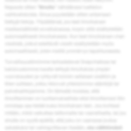
Napauta sitten "
Ilmoita
" nähdäksesi luettelon
vaihtoehdoista. Sinua pyydetään sitten antamaan
tiettyjä tietoja. Ylipäätänsä, jos teet ilmoituksen
mediasisällöstä sovelluksessa, kopio siitä sisällytetään
automaattisesti ilmoitukseesi. Kun teet ilmoituksen chat-
viestistä, jotkut edeltävät viestit sisällytetään myös
automaattisesti, joten meillä ymmärrys tapahtuneesta.
Turvallisuustiimimme tarkastelevat Snapchatissa tai
tukisivustomme kautta tehtyjä ilmoituksia ympäri
vuorokauden ja ryhtyvät toimiin sellaisen sisällön ja
tilien suhteen, jotka rikkovat yhteisömme sääntöjä tai
palveluehtojamme. On tärkeää muistaa, että
ilmoittaminen on luottamuksellista eikä ilmoittamasi tilin
omistaja saa tietää kuka ilmoituksen teki. Jos kohtaat
mitään, mikä vaikuttaa laittomalta tai vaaralliselta, tai jos
sinulla on syytä epäillä, että joku on vaarassa joutua
satutetuksi tai vahingoittavan itseään,
ota välittömästi