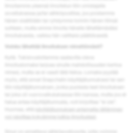
Ilmoitamme yleensä ilmoitetun tilin omistajalle
sovelluksessa ja/tai sähköpostitse, jos poistamme
hänen sisältöään tai ryhdymme toimiin hänen tilinsä
suhteen, mutta emme ilmoita hänelle lähettämästäsi
ilmoituksesta, vaikka hän valittaisi päätöksestä.
Voinko lähettää ilmoituksen nimettömästi?
Kyllä. Tukisivustollamme saatavilla oleva
ilmoituslomake tarjoaa sinulle mahdollisuuden kertoa
nimesi, mutta se ei vaadi tätä tietoa. Lomake pyytää
myös, että annat Snapchatin käyttäjätunnuksesi tai sen
tilin käyttäjätunnuksen, jonka puolesta teet ilmoituksen
tai joka oli vuorovaikutuksessa tilin kanssa, mutta jos et
halua antaa käyttäjätunnusta, voit kirjoittaa "ei ole".
Huomaa, että
käyttäjätunnuksen antamatta jättäminen
voi rajoittaa kykyämme tutkia ilmoitustasi
.
Sinun on annettava sähköpostiosoite, jotta voimme