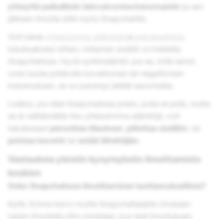
yhteyttä paikallisiin lainvalvontaviranomaisiin
ja sen
jälkeen ilmoita siitä myös Snapchatille.
Voit lukea
yhteisömme sääntöjä
ja
palveluehtoja
tutustuaksesi siihen, millainen sisältö on kielletty
Snapchatissa. Hyvä nyrkkisääntö: jos se, mitä sanot,
voisi luoda jollekulle turvattoman tai negatiivisen
kokemuksen, se on parempi jättää sanomatta.
Lisäksi, jos näet Snapchatissa jotain, josta et pidä, mutta
se ei välttämättä riko yhteisömme sääntöjä, voit
halutessasi
peruuttaa tilauksen
,
piilottaa sisällön
, tai
poistaa kaverin
tai
estää lähettäjän.
Vastauksia yleisiin kysymyksiin ilmoittamista
koskien
Onko Snapchatissa ilmoittaminen luottamuksellista?
Kyllä. Emme kerro muille Snapchattaajille (mukaan
lukien ilmoitettu tilin omistaja), kun teet ilmoituksen.