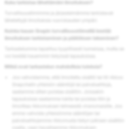
Kuka tarkistaa lähettämäni ilmoituksen?
Turvallisuustiimimme ja järjestelmämme tarkistavat
lähetettyjä ilmoituksia vuorokauden ympäri.
Kuinka kauan Snapin turvallisuustiimeillä kestää
ilmoituksen tarkistaminen ja päätöksen tekeminen?
Tarkastelumme tapahtuu tyypillisesti tunneissa, mutta se
voi kestää kauemmin tietyissä tapauksissa.
Mitkä ovat tarkastelun mahdollisia tuloksia?
Jos vahvistamme, että ilmoitettu sisältö tai tili rikkoo
Snapchatin yhteisön sääntöjä tai palveluehtoja,
saatamme sitten poistaa sisällön. Joissakin
tapauksissa saatamme lukita tai poistaa tilin ja
ilmoittaa rikkomuksen tehneestä viranomaisille. Jos
emme vahvista yhteisömme sääntöjen tai
palveluehtojemme rikkomusta tietyn julkisen sisällön
osalta, vaan havaitsemme rikkomuksen