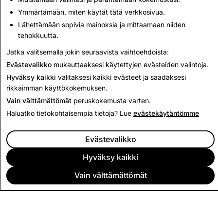
josta et pidä, mutta joka on sallittua sääntöjemme tai
Ymmärtämään, miten käytät tätä verkkosivua.
palveluehtojen mukaan, voit välttää sen näkemisen
Lähettämään sopivia mainoksia ja mittaamaan niiden
piilottamalla sisällön tai estämällä tai poistamalla
tehokkuutta.
lähettäjän.
Jatka valitsemalla jokin seuraavista vaihtoehdoista:
Evästevalikko
mukauttaaksesi käytettyjen evästeiden valintoja.
Hyväksy kaikki
valitaksesi kaikki evästeet ja saadaksesi
rikkaimman käyttökokemuksen.
Vain välttämättömät
peruskokemusta varten.
Haluatko tietokohtaisempia tietoja? Lue
evästekäytäntömme
Evästevalikko
Hyväksy kaikki
Vain välttämättömät
YRITYS
YHTEISÖ
MAINONTA