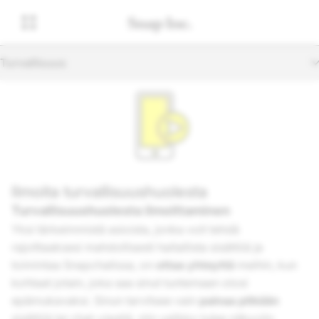
Turvallisuus
Ilmoita turvallisuushuolesta
Turvallisuushuolesta ilmoittaminen
Yksi tärkeimmistä asioista, jonka voit tehdä
rajoittaaksesi mahdollisesti haitallista sisältöä ja
toimintaa Snapchatissa, on
ottaa yhteyttä
meihin, kun
kohtaat jotain, joka saa sinut tuntemaan olosi
epämukavaksi. Sinun tarvitsee vain
painaa pitkään
sisältöä tai chat-viestiä, niin valikko tulee näkyviin.