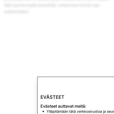
tätä nuoremmalle henkilölle, ryhdymme toimiin sen
sulkemiseksi.
EVÄSTEET
Evästeet auttavat meitä:
Ylläpitämään tätä verkkosivustoa ja se