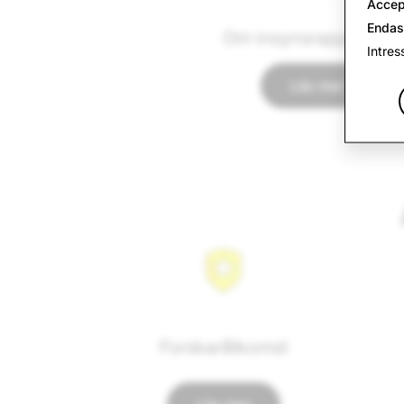
Accep
Endas
Om insynsrapporterin
Intres
Läs mer
Forskaråtkomst