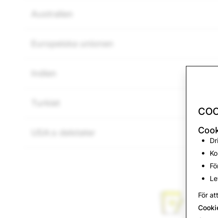
Australien
Europeiska unionen
Indien
Turkiet
COO
Cook
USA:s delstater
Dr
Ko
Fö
Le
För at
Cooki