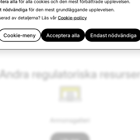
tera alla
för alla cookies och den mest förbättrade upplevelsen.
t nödvändiga
för den mest grundläggande upplevelsen.
g
Ordl
serad av detaljerna? Läs vår
Cookie-policy
Cookie-meny
Acceptera alla
Endast nödvändiga
Andra regulatoriska resurse
Annonsgalleri