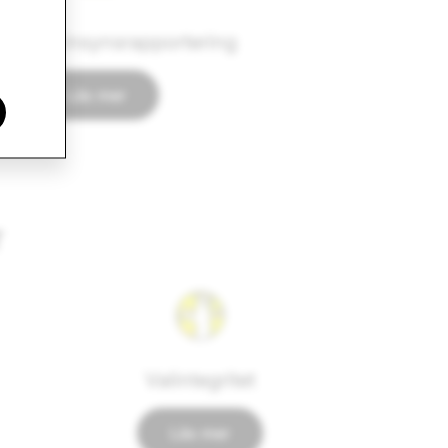
ista för insynsrapportering
Läs mer
r
Valintegritet
Läs mer