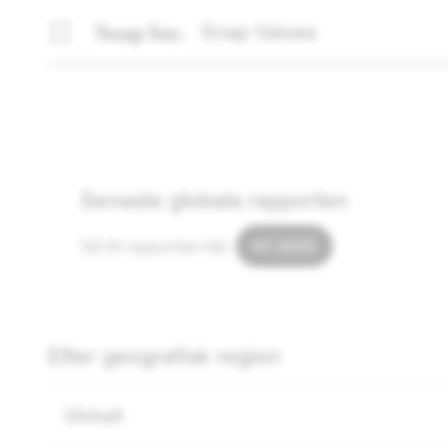
Snap Values
Senaste globala rapporten
Gå till rapporten här:
H1 2025
Efter geografisk region
Globalt