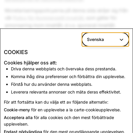
Monetariseringspolicyerna på denna sida skiljer sig från
vår
Policy för Kommersiellt innehåll
, som gäller för
annonsering inom innehåll, d.v.s. sponsrat innehåll.
Svenska
Hur kan jag bli berättigad till
COOKIES
intäktsgenerering?
Cookies hjälper oss att:
Driva denna webbplats och övervaka dess prestanda.
Komma ihåg dina preferenser och förbättra din upplevelse.
Hur tillämpas dessa policyer för
Förstå hur du använder denna webbplats.
intäktsgenerering för innehåll?
Leverera relevanta annonser och mäta deras effektivitet.
För att fortsätta kan du välja ett av följande alternativ:
Policy för intäktsgenerering
Cookie-meny
för en upplevelse a la carte-cookieupplevelse.
Acceptera alla
för alla cookies och den mest förbättrade
upplevelsen.
Endast nödvändiga
för den mest grundläggande upplevelsen.