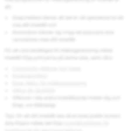
att:
Snapchattare känner att det är väl spenderad tid att
visa ditt innehåll och
Annonsörer känner sig ivriga att associera sina
varumärken med ditt innehåll.
För att vara berättigad till intäktsgenerering måste
innehåll följa policyerna på denna sida, samt våra:
Community-riktlinjer och regler
Användarvillkor
Snap Villkor för intäktsgenerering
Villkor för Spotlight
Villkoren i alla andra innehållsavtal mellan dig och
Snap, om tillämpligt.
Tips
: för att ditt innehåll ska nå en bred publik bortom
dina följare måste det följa
Innehållsriktlinjer för
berättigande till rekommendationer
.