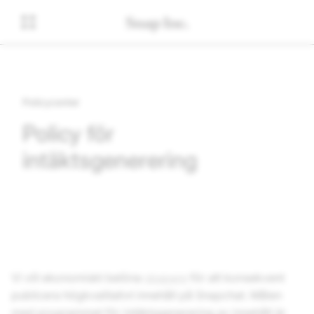
Policycenter
Policy för
intäktsgenerering
Vi vill ekonomiskt belöna
skapare
för att konsekvent
publicera högkvalitativt innehåll på Snapchat. Målen
med programmet för intäktsgenerering av innehåll är