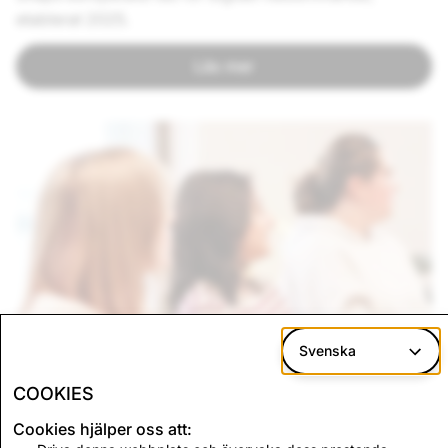
etablerat 2025.
Läs mer
Svenska
COOKIES
Sekretesscenter
Cookies hjälper oss att: