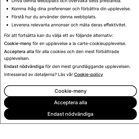
Driva denna webbplats och övervaka dess prestanda.
Våra policyer och säkerhetsfunktioner i appen hjälper
Snapchattare att uttrycka sig och få kontakt med
Komma ihåg dina preferenser och förbättra din upplevelse.
människor som de faktiskt känner på ett säkert sätt.
Förstå hur du använder denna webbplats.
Leverera relevanta annonser och mäta deras effektivitet.
Läs mer
För att fortsätta kan du välja ett av följande alternativ:
Cookie-meny
för en upplevelse a la carte-cookieupplevelse.
Acceptera alla
för alla cookies och den mest förbättrade
upplevelsen.
Endast nödvändiga
för den mest grundläggande upplevelsen.
Intresserad av detaljerna? Läs vår
Cookie-policy
Cookie-meny
Acceptera alla
Endast nödvändiga
FÖRETAG