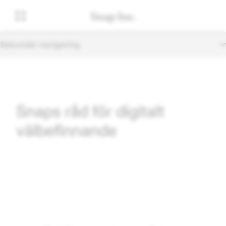
Sekundär navigering
Snaps råd för digitalt
välbefinnande