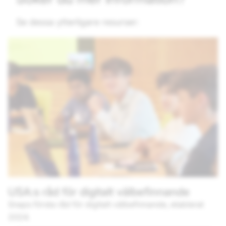
Se dessa ytterligare resurser:
USA:s råd för digitalt välbefinnande
Snaps första råd för digitalt välbefinnande, etablerat
2024.