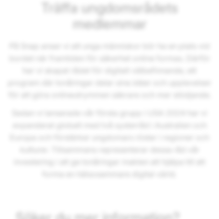
Träffa ungdomsrådets
medlemmar
På Snap anser vi att unga människor bör ha en plats vid
bordet när framtiden för säkerhet online formas. Därför
har vi skapat rådet för digitalt välbefinnande, ett
program där tonåringar delar sina idéer och upplevelser
för att göra onlineutrymmen säkrare och mer stödjande.
Sedan vi lanserade vår första grupp i USA 2024 har vi
expanderat globalt med två systerråd i Australien och
Europa och förstärker ungdomars röster i regioner och
kulturer. Tillsammans representerar dessa råd vår
investering i att ge tonåringar makten att hjälpa till att
forma en hälsosammare digital värld.
Söker du mer information?