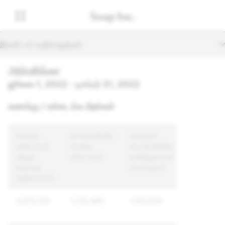
இரண்டாம் வழிசெலுத்தல்
அமெரிக்கா
ஜூலை 1, 2022 - டிசம்பர் 31, 2022
கணக்கு / உள்ளடக்க மீறல்கள்
மொத்த
செயற்படுத்திய
மொத்தம்
உள்ளடக்கம்
மொத்த
செயற்படுத்திய
மற்றும்
உள்ளடக்கம்
தனித்துவமான
கணக்கு
கணக்குகள்
அறிக்கைகள்
4,670,109
1,732,485
1,160,936