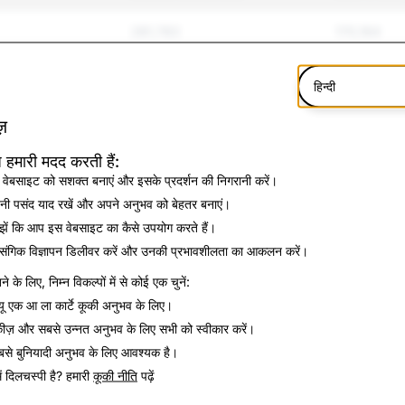
281,783
170,164
87,650
37,161
हिन्दी
काना
84,372
36,870
़
31,444
15,339
 हमारी मदद करती हैं:
वेबसाइट को सशक्त बनाएं और इसके प्रदर्शन की निगरानी करें।
42,626
13,217
ी पसंद याद रखें और अपने अनुभव को बेहतर बनाएं।
ें कि आप इस वेबसाइट का कैसे उपयोग करते हैं।
सामान
8,664
8,254
ासंगिक विज्ञापन डिलीवर करें और उनकी प्रभावशीलता का आकलन करें।
े के लिए, निम्न विकल्पों में से कोई एक चुनें:
13,213
5,034
यू
एक आ ला कार्टे कूकी अनुभव के लिए।
159,673
1,914
कीज़ और सबसे उन्नत अनुभव के लिए
सभी को स्वीकार करें
।
से बुनियादी अनुभव के लिए आवश्यक है।
त्महत्या
9,057
1,398
ें दिलचस्पी है? हमारी
कूकी नीति
पढ़ें