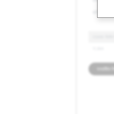
हथियार
झूठी जानकारी
CSAM: डिलीट क
11,364
पारदर्शिता रि