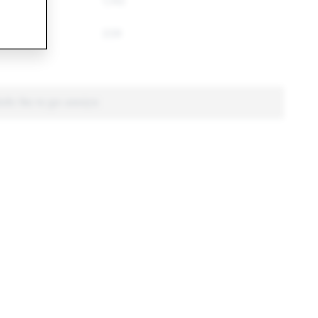
1,142
229
िलीट किए गए कुल अकाउंट्स