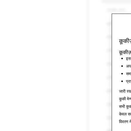
अश्लील कंटेंट
ड्रग्स
उत्पीड़न और धम
कूकीज
स्पैम
कूकीज़
इस 
धमकी और हिंसा
अपन
समझ
अन्य विनियमित 
प्र
द्वेषपूर्ण भाषा
जारी रखन
कूकी मेन्
प्रतिरूपण
सभी कू
केवल
सब
आत्म-हानि और आ
विवरण म