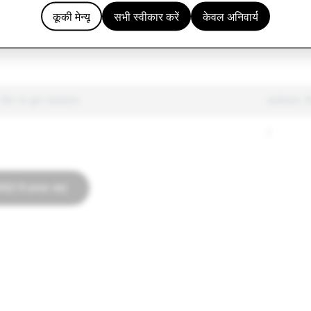
3,618
1,298
कूकी मेन्यू
सभी स्वीकार करें
केवल अनिवार्य
26,297
372
िए गए कुल अकाउंट्स
आतंंकवाद: ड
1
पोर्ट में वापस जाएं