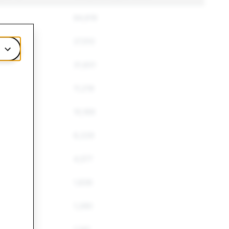
84,619
27,512
31,831
11,219
10,169
6,229
4,577
1,836
1,280