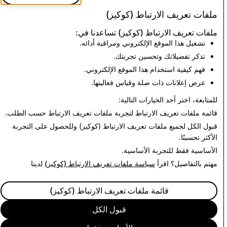
الحسابات المُعطّلة
ملفات تعريف الارتباط (كوكيز)
ملفات تعريف الارتباط (كوكيز) تساعدنا في:
1,524
تشغيل هذا الموقع الإلكتروني ومراقبة أدائه.
تذكر تفضيلاتك وتحسين تجربتك.
فهم كيفية استخدام هذا الموقع الإلكتروني.
العودة إلى تقرير الشفافية
عرض إعلانات ذات صلة وقياس فعاليتها.
للمتابعة، اختر أحد الخيارات التالية:
قائمة ملفات تعريف الارتباط
لتجربة ملفات تعريف الارتباط حسب الطلب.
قبول الكل
لجميع ملفات تعريف الارتباط (كوكيز) وللحصول على التجربة
الأكثر تحسينًا.
الأساسية فقط
للتجربة الأساسية.
مهتم بالتفاصيل؟ اقرأ
سياسة ملفات تعريف الارتباط (كوكيز)
لدينا
قائمة ملفات تعريف الارتباط (كوكيز)
قبول الكل