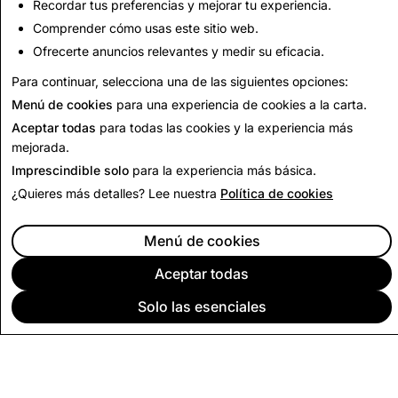
Recordar tus preferencias y mejorar tu experiencia.
Comprender cómo usas este sitio web.
Regresar al informe de transparencia
Ofrecerte anuncios relevantes y medir su eficacia.
Para continuar, selecciona una de las siguientes opciones:
Menú de cookies
para una experiencia de cookies a la carta.
Aceptar todas
para todas las cookies y la experiencia más
mejorada.
Imprescindible solo
para la experiencia más básica.
¿Quieres más detalles? Lee nuestra
Política de cookies
Menú de cookies
Aceptar todas
Solo las esenciales
EMPRESA
COMUNIDAD
PUBLICIDAD
LEGAL