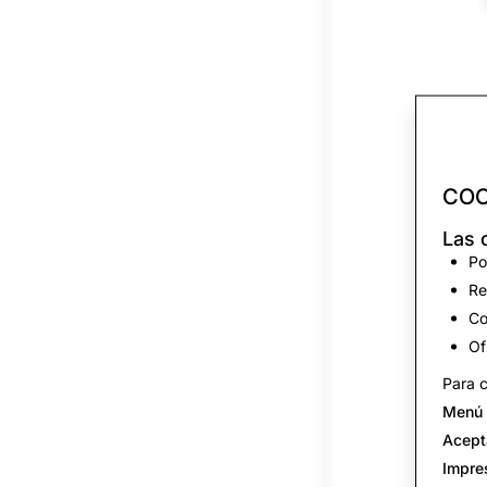
COO
Las 
Po
Re
Co
Of
Para c
Menú 
Acept
Impre