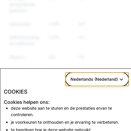
gereguleerde
goederen
Haatzaaien
1,309
547
428
Zelfverwonding
1,070
127
100
en zelfmoord
Wapens
407
113
105
Imitatie
21,305
85
85
Nederlands (Nederland)
Valse
2,468
70
51
informatie
COOKIES
Cookies helpen ons:
deze website aan te sturen en de prestaties ervan te
CSAM: totaal aantal
Terrorisme: Totaal van
controleren.
accountverwijderingen
accountverwijderingen
je voorkeuren te onthouden en je ervaring te verbeteren.
1,875
0
te begrijpen hoe je deze website gebruikt.