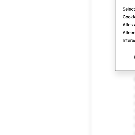
Selec
Cooki
Alles
Alleen
Intere