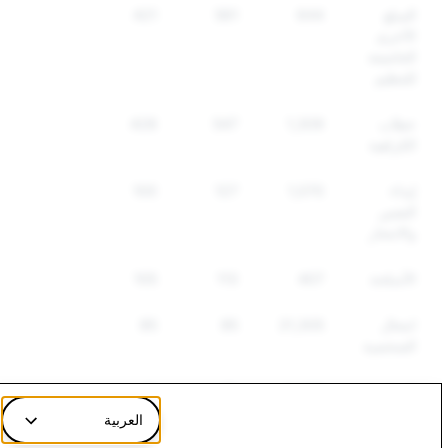
السلع
644
561
421
الأخرى
الخاضعة
للتنظيم
خطاب
1,309
547
428
الكراهية
إيذاء
1,070
127
100
النفس
والانتحار
الأسلحة
407
113
105
انتحال
21,305
85
85
الشخصية
المعلومات
2,468
70
51
الزائفة
العربية