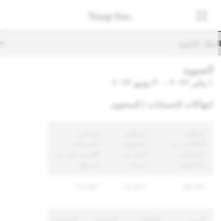
تنقّل الثانوي
السويد
١ يناير ٢٠٢٢ - ٣٠ يونيو ٢٠٢٢
انتهاكات الحسابات / المحتوى
إجمالي
إجمالي
إجمالي
الإبلاغات عن
المحتوى
الحسابات
الحسابات
الذي تم
الفريدة التي تم
والمحتوى
فرضه
فرضها
14,087
22,921
86,761
السبب
الإبلاغات
المحتوى
الحسابات