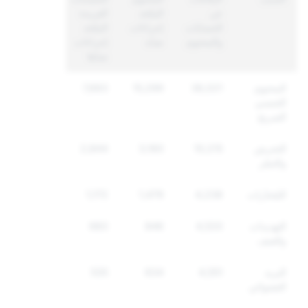
عن
المتّخذ
الفريدة
الحسابات
إجراءات
المتّخذ
والمحتوى
ضدّه
إجراءات
ضدّها
المحتوى
36,021
15,299
7,663
الجنسي
الصريح
التحرش
10,215
3,160
2,844
والتنمّر
المُخدّرات
4,238
1,479
1,172
التهديدات
4,533
846
683
والعنف
البريد
4,551
634
535
العشوائي