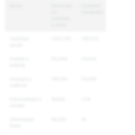
Razão
Denúncias
Conteúdo
Contas
de
Penalizado
Únicas
conteúdo
Penalizada
e conta
Conteúdo
1,022,210
359,222
141,773
sexual
Assédio e
512,844
24,629
19,124
bullying
Ameaças e
109,793
24,038
15,438
violência
Automutilação e
18,635
1,114
902
suicídio
Informações
49,246
16
13
falsas