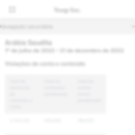
Navegação secundária
Arábia Saudita
1º de julho de 2022 – 31 de dezembro de 2022
Violações de conta e conteúdo
Total de
Total de
Total de
denúncias
conteúdos
contas
de
penalizados
únicas
conteúdo e
penalizadas
conta
2,124,232
438,083
198,805