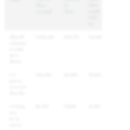
เนื้อหา
กับ
ใช้กับ
และบัญชี
เนื้อหา
บัญชีที่
ไม่ซ้ำ
กัน
เนื้อหาที่
1,030,391
538,712
133,165
แสดงออก
ทางเพศ
อย่าง
ชัดเจน
การ
130,200
20,393
15,020
คุกคาม
และการก
ลั่นแกล้ง
การข่มขู่
59,743
17,846
12,163
และ
ความ
รุนแรง