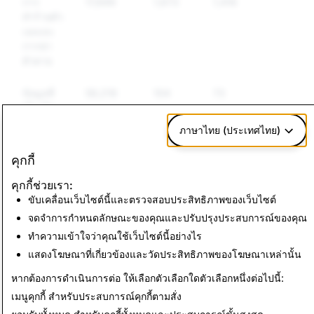
การ
17,699
1,673
1,418
ทำร้ายตัว
เองและ
การฆ่า
ตัวตาย
ข้อมูลที่
59,219
104
73
เป็นเท็จ
ภาษาไทย (ประเทศไทย)
สื่อที่แสดงการล่วงละเมิด
การก่อการร้าย:
คุกกี้
ทางเพศเด็ก: การลบบัญชี
การลบบัญชี
คุกกี้ช่วยเรา:
ทั้งหมด
ทั้งหมด
ขับเคลื่อนเว็บไซต์นี้และตรวจสอบประสิทธิภาพของเว็บไซต์
37,272
0
จดจำการกำหนดลักษณะของคุณและปรับปรุงประสบการณ์ของคุณ
ทำความเข้าใจว่าคุณใช้เว็บไซต์นี้อย่างไร
แสดงโฆษณาที่เกี่ยวข้องและวัดประสิทธิภาพของโฆษณาเหล่านั้น
กลับไปที่รายงานความโปร่งใส
หากต้องการดำเนินการต่อ ให้เลือกตัวเลือกใดตัวเลือกหนึ่งต่อไปนี้:
เมนูคุกกี้
สำหรับประสบการณ์คุกกี้ตามสั่ง