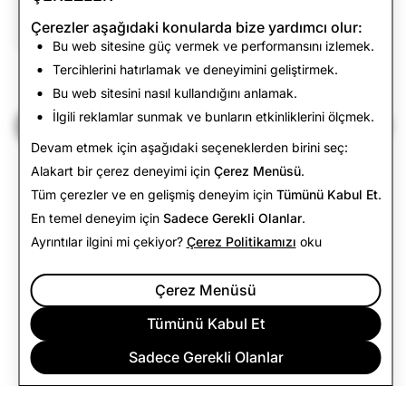
CSAM: Toplam
Terörizm: Toplam
Çerezler aşağıdaki konularda bize yardımcı olur:
Silinen Hesap Sayısı
Silinen Hesap Sayısı
Bu web sitesine güç vermek ve performansını izlemek.
Tercihlerini hatırlamak ve deneyimini geliştirmek.
822
0
Bu web sitesini nasıl kullandığını anlamak.
İlgili reklamlar sunmak ve bunların etkinliklerini ölçmek.
Şeffaflık Raporu'na Geri Dön
Devam etmek için aşağıdaki seçeneklerden birini seç:
Alakart bir çerez deneyimi için
Çerez Menüsü
.
Tüm çerezler ve en gelişmiş deneyim için
Tümünü Kabul Et
.
En temel deneyim için
Sadece Gerekli Olanlar
.
Ayrıntılar ilgini mi çekiyor?
Çerez Politikamızı
oku
Çerez Menüsü
Tümünü Kabul Et
Sadece Gerekli Olanlar