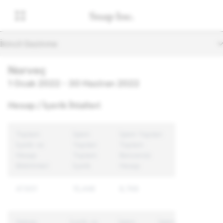
İkincil Gezinme
Norveç
1 Ocak 2022 - 30 Haziran 2022
Hesap / İçerik İhlalleri
Toplam
İşlem
İşlem Yapılan
İçerik ve
Yapılan
Toplam
Hesap
Toplam
Benzersiz
Bildirimleri
İçerik
Hesap
47.931
15,448
8,768
Sebep
İçerik ve
İşlem
İşlem