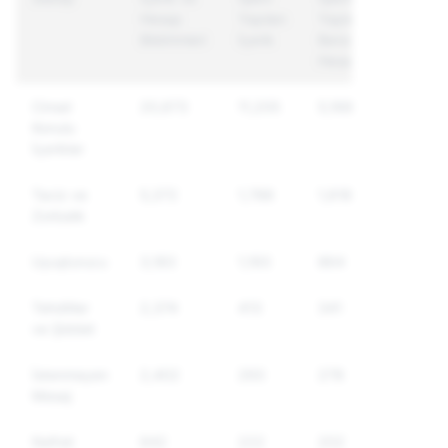
Hesap
Yapılan
Yapılan
Bildirimleri
İçerik
Benzersiz
Hesaplar
Cinsel
20,673
11,205
5,168
Konulu
İçerikler
Taciz ve
5,372
1,788
1,618
Zorbalık
Uyuşturucu
3,183
1,193
864
Tehditler
2,374
413
341
ve Şiddet
İstenmeyen
2,402
293
278
Mesaj
Nefret
642
222
202