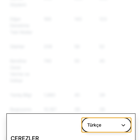
Söylemi
Diğer
169
143
123
Denetime
Tabi Mallar
Silahlar
209
58
52
Kendine
740
50
45
Zarar
Verme ve
İntihar
Yanlış Bilgi
1,980
45
39
Başkasının
10,187
38
38
Kimliğine
Bürünme
Türkçe
ÇEREZLER