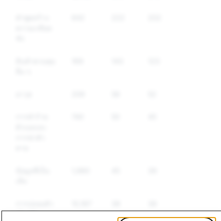
คำพูดสร้าง
642
222
202
ความเกลียด
ชัง
สินค้าควบคุม
169
143
123
อื่น ๆ
อาวุธ
209
58
52
การทำร้าย
740
50
45
ตัวเองและ
การฆ่าตัว
ตาย
ข้อมูลที่เป็น
1,980
45
39
เท็จ
การปลอมตัว
10,187
38
38
เป็นผู้อื่น