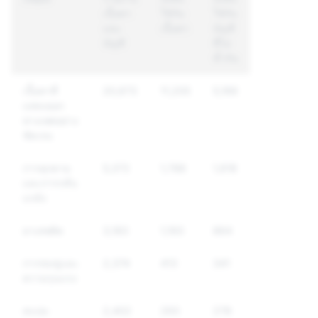
เนื้อหา
ใช้กับ
ใช้กับ
และ
เนื้อหา
บัญชี
บัญชี
ที่ไม่
ซ้ำกัน
เนื้อหาที่
20,673
11,205
5,168
แสดงออก
ทางเพศอย่าง
ชัดเจน
การคุกคาม
5,372
1,788
1,618
และการกลั่น
แกล้ง
ยาเสพติด
3,183
1,193
864
การข่มขู่และ
2,374
413
341
ความรุนแรง
สแปม
2,402
293
278