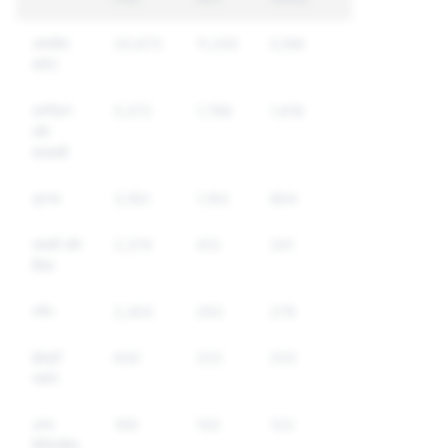
अश्लील
20,673
11,205
5,168
कंटेंट
उत्पीड़न
5,372
1,788
1,618
और
बदमाशी
ड्रग्स
3,183
1,193
864
धमकी और
2,374
413
341
हिंसा
स्पैम
2,402
293
278
द्वेषपूर्ण
642
222
202
भाषण
अन्य
169
143
123
विनियमित