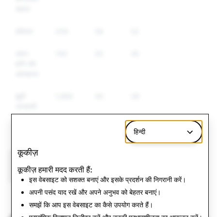
सामान
हथियार
209
58
52
आत्म-
740
50
45
हानि और
आत्महत्या
झूठी
1,980
45
39
जानकारी
प्रतिरूपण
10,187
38
38
हिन्दी
कूकीज़
CSAM: डिलीट किए गए
आतंकवाद: डिलीट किए गए
कूकीज़ हमारी मदद करती हैं:
कुल अकाउंट
कुल अकाउंट
इस वेबसाइट को सशक्त बनाएं और इसके प्रदर्शन की निगरानी करें।
अपनी पसंद याद रखें और अपने अनुभव को बेहतर बनाएं।
822
0
समझें कि आप इस वेबसाइट का कैसे उपयोग करते हैं।