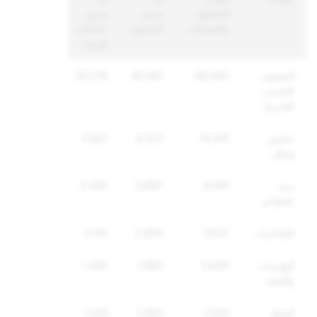
المحتوى
فرض
فرض
والحسابات
المحتوى
حسابات
فريدة
المحتوى
69,293
45,391
25,778
الجنسي
الصريح
تحرّش
14,415
4,323
3,821
وتنمّر
بريد
8,168
3,667
3,350
عشوائي
المُخدّرات
7,632
2,800
2,161
التهديدات
5,828
1,882
1,285
والعنف
السلع
1,542
1,463
1,128