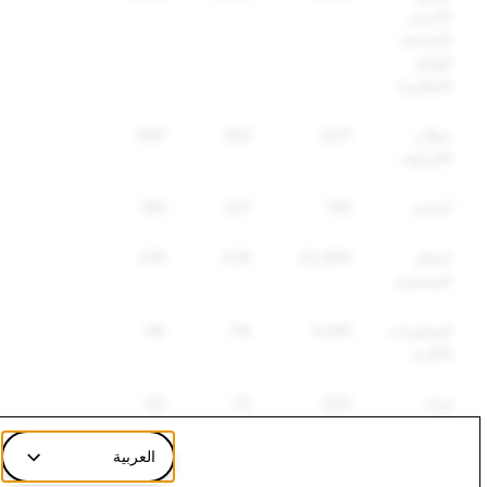
الأخرى
الخاضعة
للوائح
التنظيمية
خطاب
1,611
554
460
الكراهية
أسلحة
740
227
195
انتحال
32,690
226
219
الشخصية
المعلومات
5,545
94
68
الكاذبة
إيذاء
930
70
60
النفس
والانتحار
العربية