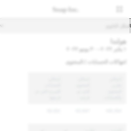
تنقّل الثانوي
هولندا
١ يناير ٢٠٢٢ - ٣٠ يونيو ٢٠٢٢
انتهاكات الحسابات / المحتوى
إجمالي
إجمالي
إجمالي
تقارير
المحتوى
الحسابات
المحتوى
الذي تم
الفريدة التي تم
والحسابات
فرضه
فرضها
38,582
60,697
148,394
السبب
تقارير
تم
تم