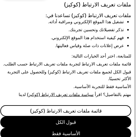
ملفات تعريف الارتباط (كوكيز)
مواد الاعتداء الجنسي على
الإرهاب:
ملفات تعريف الارتباط (كوكيز) تساعدنا في:
الأطفال (CSAM): إجمالي
إجمالي عمليات
تشغيل هذا الموقع الإلكتروني ومراقبة أدائه.
عمليات حذف الحسابات
حذف الحسابات
تذكر تفضيلاتك وتحسين تجربتك.
0
5,384
فهم كيفية استخدام هذا الموقع الإلكتروني.
عرض إعلانات ذات صلة وقياس فعاليتها.
العودة إلى تقرير الشفافية
للمتابعة، اختر أحد الخيارات التالية:
قائمة ملفات تعريف الارتباط
لتجربة ملفات تعريف الارتباط حسب الطلب.
قبول الكل
لجميع ملفات تعريف الارتباط (كوكيز) وللحصول على التجربة
الأكثر تحسينًا.
الأساسية فقط
للتجربة الأساسية.
مهتم بالتفاصيل؟ اقرأ
سياسة ملفات تعريف الارتباط (كوكيز)
لدينا
قائمة ملفات تعريف الارتباط (كوكيز)
قبول الكل
الأساسية فقط