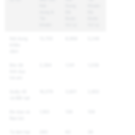
Nội
Dung
Khoản
dung &
Đã
Đã
Tài
Được
Được
khoản
Xử Lý
Xử Lý
Nội dung
13,705
8,968
5,246
khiêu
dâm
Bóc lột
2,384
1,141
1,038
tình dục
trẻ em
Quấy rối
16,079
3,801
2,852
và Bắt nạt
Đe dọa và
1,163
136
109
Bạo lực
Tự làm hại
260
62
36