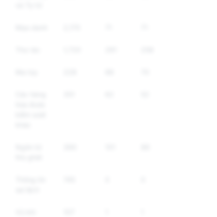
và Tự tử
Mạo danh
2,170
71
71
Thư rác
1,720
291
258
Ma túy
228
88
70
Các hàng
351
62
52
hóa được
kiểm soát
khác
Ngôn từ
390
101
88
thù ghét
Thông tin
745
0
0
sai lệch
Vũ khí
107
1
1