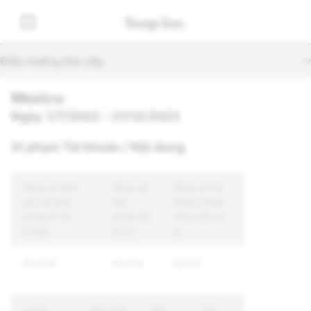
Điều hướng thứ cấp
Mexico
Ngày 1/7/2023 - 31/12/2023
Vi phạm Tài khoản / Nội dung
Tổng số Báo
Tổng số
Tổng số tài
cáo về Nội
Nội
khoản khác
dung & Tài
dung đã
nhau đã xử
khoản
Xử lý
lý
39,436
14,723
8,934
Lý Do
Báo cáo
Nội
Tài