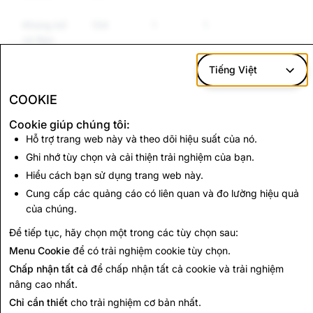
Khủng bố
134
1
1
và Bạo
lực cực
đoan
Tiếng Việt
COOKIE
CSEAI: Tổng số tài khoản đã bị vô hiệu
Cookie giúp chúng tôi:
Hỗ trợ trang web này và theo dõi hiệu suất của nó.
1,590
Ghi nhớ tùy chọn và cải thiện trải nghiệm của bạn.
Hiểu cách bạn sử dụng trang web này.
Quay lại Báo cáo Minh bạch
Cung cấp các quảng cáo có liên quan và đo lường hiệu quả
của chúng.
Để tiếp tục, hãy chọn một trong các tùy chọn sau:
Quay lại Báo cáo Minh bạch
Menu Cookie
để có trải nghiệm cookie tùy chọn.
Chấp nhận tất cả
để chấp nhận tất cả cookie và trải nghiệm
nâng cao nhất.
Chỉ cần thiết
cho trải nghiệm cơ bản nhất.