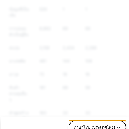
ข้อมูลที่เป็น
526
1
1
เท็จ
การปลอม
8,862
66
66
ตัวเป็นผู้อื่น
สแปม
3,158
2,434
2,286
ยาเสพติด
481
144
108
อาวุธ
72
18
18
สินค้า
181
88
59
ควบคุมอื่น
ๆ
คำพูดสร้าง
183
32
32
ความเกลียด
ชัง
ภาษาไทย (ประเทศไทย)