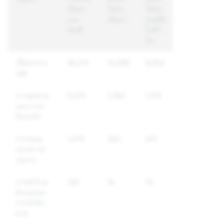
เนื้อหา
ใช้กับ
ใช้กับ
และ
เนื้อหา
บัญชีที่
บัญชี
ไม่ซ้ำ
กัน
เนื้อหาทาง
18,214
13,396
8,932
เพศ
การคุกคาม
5,475
1,283
1,179
และการก
ลั่นแกล้ง
การข่มขู่
1,075
283
257
และความ
รุนแรง
การทำร้าย
120
14
14
ตัวเองและ
การฆ่าตัว
ตาย